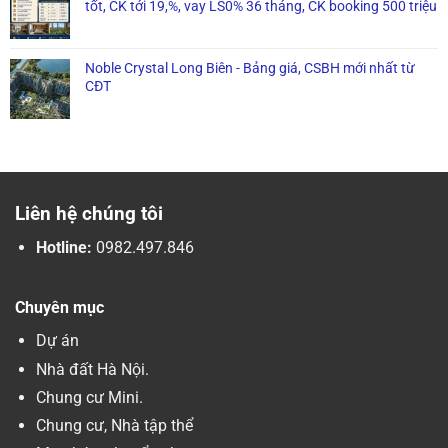
tốt, CK tới 19,%, vay LS0% 36 tháng, CK booking 500 triệu
Noble Crystal Long Biên - Bảng giá, CSBH mới nhất từ
CĐT
Liên hệ chúng tôi
Hotline:
0982.497.846
Chuyên mục
Dự án
Nhà đất Hà Nội.
Chung cư Mini.
Chung cư, Nhà tập thể