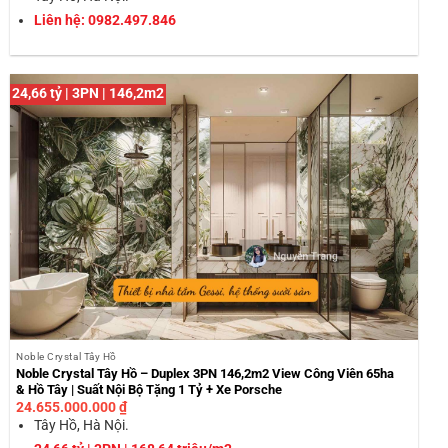
Liên hệ: 0982.497.846
24,66 tỷ | 3PN | 146,2m2
Noble Crystal Tây Hồ
Noble Crystal Tây Hồ – Duplex 3PN 146,2m2 View Công Viên 65ha
& Hồ Tây | Suất Nội Bộ Tặng 1 Tỷ + Xe Porsche
24.655.000.000
₫
Tây Hồ, Hà Nội.