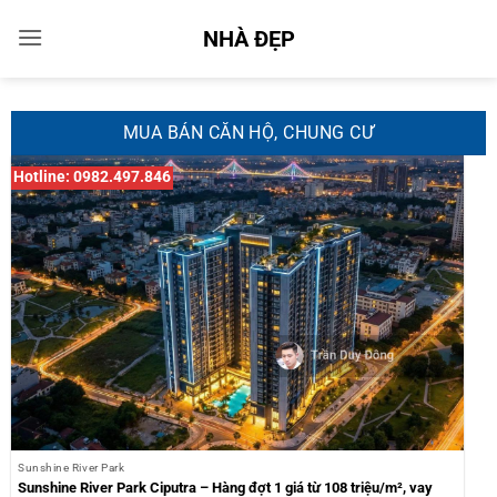
Bỏ
NHÀ ĐẸP
qua
nội
dung
MUA BÁN CĂN HỘ, CHUNG CƯ
Hotline: 0982.497.846
Sunshine River Park
Sunshine River Park Ciputra – Hàng đợt 1 giá từ 108 triệu/m², vay