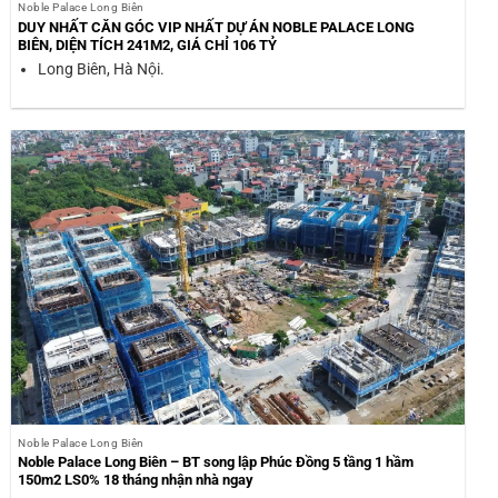
Noble Palace Long Biên
DUY NHẤT CĂN GÓC VIP NHẤT DỰ ÁN NOBLE PALACE LONG
BIÊN, DIỆN TÍCH 241M2, GIÁ CHỈ 106 TỶ
Long Biên, Hà Nội.
Noble Palace Long Biên
Noble Palace Long Biên – BT song lập Phúc Đồng 5 tầng 1 hầm
150m2 LS0% 18 tháng nhận nhà ngay