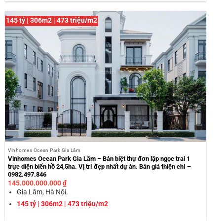
145 tỷ | 306m2 | 473 triệu/m2
Vinhomes Ocean Park Gia Lâm
Vinhomes Ocean Park Gia Lâm – Bán biệt thự đơn lập ngọc trai 1
trực diện biển hồ 24,5ha. Vị trí đẹp nhất dự án. Bán giá thiện chí –
0982.497.846
145.000.000.000
₫
Gia Lâm, Hà Nội.
145 tỷ | 306m2 | 473 triệu/m2