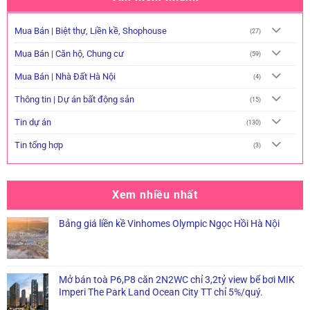
Mua Bán | Biệt thự, Liền kề, Shophouse
(27)
Mua Bán | Căn hộ, Chung cư
(59)
Mua Bán | Nhà Đất Hà Nội
(4)
Thông tin | Dự án bất động sản
(15)
Tin dự án
(130)
Tin tổng hợp
(3)
Xem nhiều nhất
Bảng giá liền kề Vinhomes Olympic Ngọc Hồi Hà Nội
Mở bán toà P6,P8 căn 2N2WC chỉ 3,2tỷ view bể bơi MIK
Imperi The Park Land Ocean City TT chỉ 5%/quý.