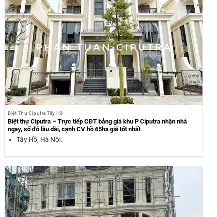
Biệt Thự Ciputra Tây Hồ
Biệt thự Ciputra – Trực tiếp CĐT bảng giá khu P Ciputra nhận nhà
ngay, sổ đỏ lâu dài, cạnh CV hồ 65ha giá tốt nhất
Tây Hồ, Hà Nội.