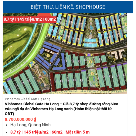
BIỆT THỰ, LIỀN KỀ, SHOPHOUSE
8,7 tỷ | 145 triệu/m2 | 60m2
Vinhomes Global Gate Hạ Long
Vinhomes Global Gate Hạ Long – Giá 8,7 tỷ shop đường rộng 60m
cửa ngõ dự án Vinhomes Hạ Long xanh (Hoàn thiện nội thất từ
CĐT)
8.700.000.000
₫
Hạ Long, Quảng Ninh
8,7 tỷ | 145 triệu/m2 | 60m2 | Mặt tiền 5 m