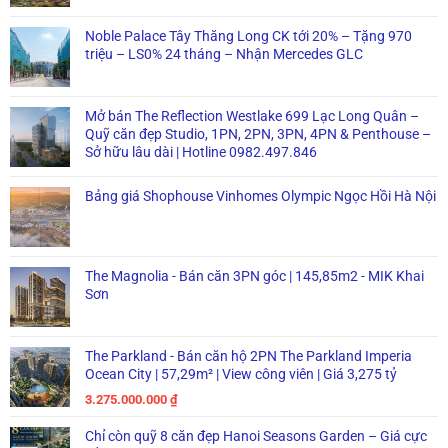
Noble Palace Tây Thăng Long CK tới 20% – Tặng 970
triệu – LS0% 24 tháng – Nhận Mercedes GLC
Mở bán The Reflection Westlake 699 Lạc Long Quân –
Quỹ căn đẹp Studio, 1PN, 2PN, 3PN, 4PN & Penthouse –
Sở hữu lâu dài | Hotline 0982.497.846
Bảng giá Shophouse Vinhomes Olympic Ngọc Hồi Hà Nội
The Magnolia - Bán căn 3PN góc | 145,85m2 - MIK Khai
Sơn
The Parkland - Bán căn hộ 2PN The Parkland Imperia
Ocean City | 57,29m² | View công viên | Giá 3,275 tỷ
3.275.000.000
₫
Chỉ còn quỹ 8 căn đẹp Hanoi Seasons Garden – Giá cực