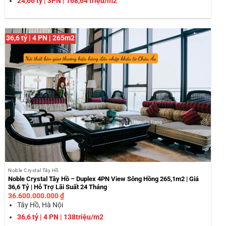
24,66 tỷ | 3PN | 168,64 triệu/m2
36,6 tỷ | 4 PN | 265m2
Noble Crystal Tây Hồ
Noble Crystal Tây Hồ – Duplex 4PN View Sông Hồng 265,1m2 | Giá
36,6 Tỷ | Hỗ Trợ Lãi Suất 24 Tháng
36.600.000.000
₫
Tây Hồ, Hà Nội
36,6 tỷ | 4 PN | 138triệu/m2