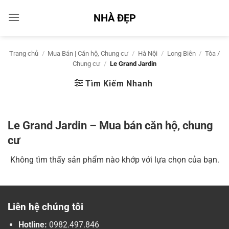
Bỏ
NHÀ ĐẸP
qua
nội
dung
Trang chủ
/
Mua Bán | Căn hộ, Chung cư
/
Hà Nội
/
Long Biên
/
Tòa /
Chung cư
/
Le Grand Jardin
Tìm Kiếm Nhanh
Le Grand Jardin – Mua bán căn hộ, chung
cư
Không tìm thấy sản phẩm nào khớp với lựa chọn của bạn.
Liên hệ chúng tôi
Hotline:
0982.497.846