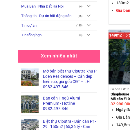
180m2 -
Mua Bán | Nhà Đất Hà Nội
(4)
Giá bán
Thông tin | Dự án bất động sản
(15)
Tin dự án
(130)
Tin tổng hợp
149m2 - 5 t
(3)
Xem nhiều nhất
Mở bán biệt thự Ciputra khu P
Eden Residences – Căn đẹp
hiếm có, giá gốc CĐT – LH
0982.497.846
Green Littl
Shophouse G
Bán căn 1 ngủ Alumi
Mã căn F10
Premium - Hotline
32.990.00
0982.497.846
Ngày đ
Gia Lâm
Biệt thự Ciputra - Bán căn P1-
149,8m2
29 | 150m2 | 65,36 tỷ - Căn