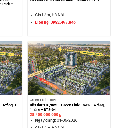
n Park –
Gia Lâm, Hà Nội.
Liên hệ: 0982.497.846
Green Little Town
 4 tầng, 1
Biệt thự 175,9m2 – Green Little Town – 4 tầng,
1 hầm – BT2-04
28.400.000.000
₫
Ngày đăng:
01-06-2026.
Gia Lâm, Hà Nội.