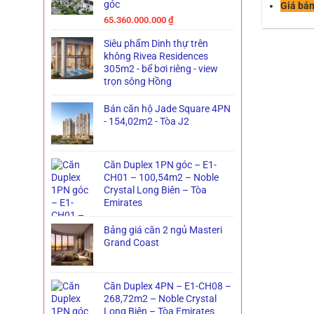
góc
Giá bán
65.360.000.000
₫
Siêu phẩm Dinh thự trên
không Rivea Residences
305m2 - bể bơi riêng - view
trọn sông Hồng
Bán căn hộ Jade Square 4PN
- 154,02m2 - Tòa J2
Căn Duplex 1PN góc – E1-
CH01 – 100,54m2 – Noble
Crystal Long Biên – Tòa
Emirates
Bảng giá căn 2 ngủ Masteri
Grand Coast
Căn Duplex 4PN – E1-CH08 –
268,72m2 – Noble Crystal
Long Biên – Tòa Emirates