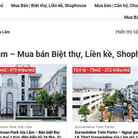
hủ
Mua Bán | Biệt thự, Liền kề, Shophouse
Mua bán | Căn hộ, Chu
Mua Bá
Hiển thị t
a Lâm
âm – Mua bán Biệt thự, Liền kề, Sho
6m2 | 473 triệu/m2
15,9 tỷ - 75m2 - 212 triệu/m2
cean Park Gia Lâm
Eurowindow Twin Parks
cean Park Gia Lâm – Bán biệt thự
Eurowindow Twin Parks – Ngoại gia
 trai 1 trực diện biển hồ 24,5ha. Vị
LK 75m2 Eurowindow Gia Lâm giá 15