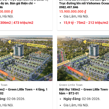
 dự án. Bán giá thiện chí –
Trục đường lớn nối Vinhomes Ocea
46
0982.497.846
000.000
₫
15.900.000.000
₫
, Hà Nội.
Gia Lâm, Hà Nội.
| 306m2 | 473 triệu/m2
15,9 tỷ - 75m2 - 212 triệu/m2
e Town
Green Little Town
0m2 – Green Little Town – 4 tầng, 1
Biệt thự 180m2 – Green Little Town –
-02
hầm – BT2-01
ăng:
02-06-2026.
Ngày đăng:
02-06-2026.
, Hà Nội.
Gia Lâm, Hà Nội.