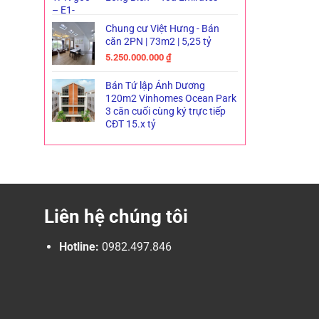
Chung cư Việt Hưng - Bán
căn 2PN | 73m2 | 5,25 tỷ
5.250.000.000
₫
Bán Tứ lập Ánh Dương
120m2 Vinhomes Ocean Park
3 căn cuối cùng ký trực tiếp
CĐT 15.x tỷ
Liên hệ chúng tôi
Hotline:
0982.497.846