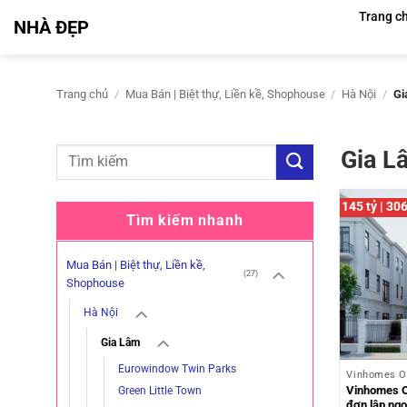
Bỏ
Trang c
NHÀ ĐẸP
qua
nội
dung
Trang chủ
/
Mua Bán | Biệt thự, Liền kề, Shophouse
/
Hà Nội
/
Gi
Gia L
145 tỷ | 30
Tìm kiếm nhanh
Mua Bán | Biệt thự, Liền kề,
(27)
Shophouse
Hà Nội
Gia Lâm
Eurowindow Twin Parks
Vinhomes O
Vinhomes O
Green Little Town
đơn lập ngọc