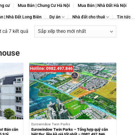
ng cư
Mua Bán | Chung Cư Hà Nội
Mua Bán | Nhà Đất Hà Nội
n | Nhà Đất Long Biên
Dự án
Nhà đất cho thuê
Tin tức
Đã
ất cả 7 kết quả
sắp
xếp
phouse
theo
mới
nhất
Hotline: 0982.497.846
Eurowindow Twin Parks
o! Bán căn
Eurowindow Twin Parks – Tổng hợp quỹ căn
,9 tỷ.
biệt thự, liền kề giá tốt nhất – 0982.497.846