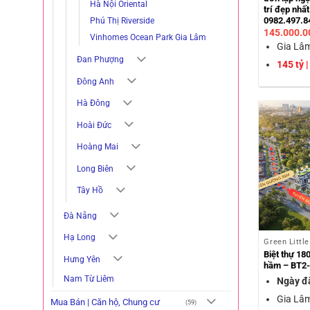
Hà Nội Oriental
trí đẹp nhất
0982.497.8
Phú Thị Riverside
145.000.
Vinhomes Ocean Park Gia Lâm
Gia Lâm
Đan Phượng
145 tỷ 
Đông Anh
Hà Đông
Hoài Đức
Hoàng Mai
Long Biên
Tây Hồ
Đà Nẵng
Hạ Long
Green Littl
Biệt thự 18
Hưng Yên
hầm – BT2
Nam Từ Liêm
Ngày đ
Gia Lâm
Mua Bán | Căn hộ, Chung cư
(59)