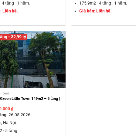
 4 tầng - 1 hầm.
175,9m2 - 4 tầng - 1 hầm.
: Liên hệ.
Giá bán: Liên hệ.
ầng - 32,99 tỷ
e Town
reen Little Town 149m2 – 5 tầng |
0.000
₫
ăng:
26-05-2026.
, Hà Nội.
 - 5 tầng