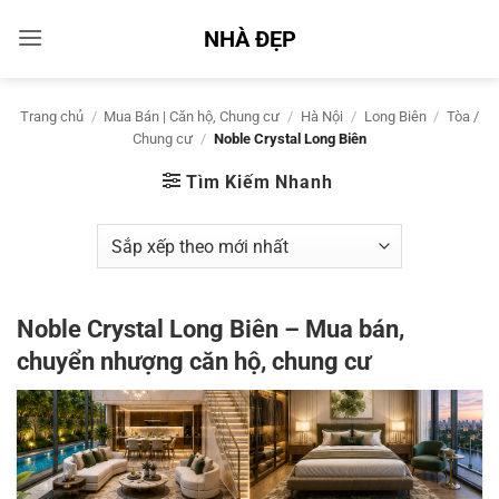
Bỏ
NHÀ ĐẸP
qua
nội
dung
Trang chủ
/
Mua Bán | Căn hộ, Chung cư
/
Hà Nội
/
Long Biên
/
Tòa /
Chung cư
/
Noble Crystal Long Biên
Tìm Kiếm Nhanh
Noble Crystal Long Biên – Mua bán,
chuyển nhượng căn hộ, chung cư