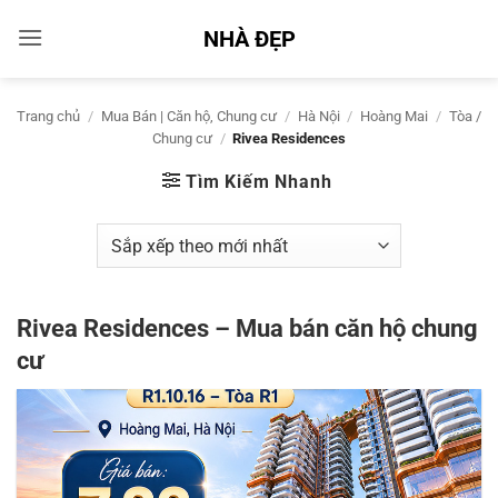
Bỏ
NHÀ ĐẸP
qua
nội
dung
Trang chủ
/
Mua Bán | Căn hộ, Chung cư
/
Hà Nội
/
Hoàng Mai
/
Tòa /
Chung cư
/
Rivea Residences
Tìm Kiếm Nhanh
Rivea Residences – Mua bán căn hộ chung
cư