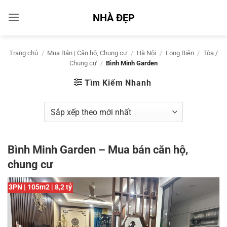
Bỏ
NHÀ ĐẸP
qua
nội
dung
Trang chủ
/
Mua Bán | Căn hộ, Chung cư
/
Hà Nội
/
Long Biên
/
Tòa /
Chung cư
/
Bình Minh Garden
Tìm Kiếm Nhanh
Bình Minh Garden – Mua bán căn hộ,
chung cư
3PN | 105m2 | 8,2 tỷ