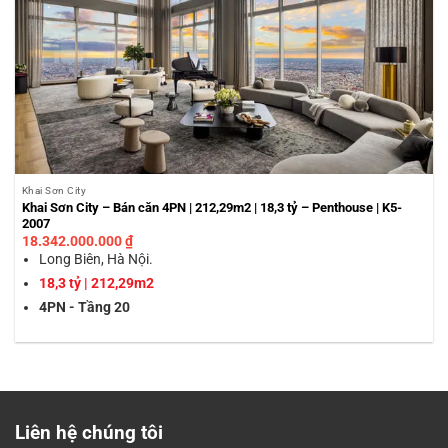
Khai Sơn City
Khai Sơn City – Bán căn 4PN | 212,29m2 | 18,3 tỷ – Penthouse | K5-
2007
18.342.000.000
₫
Long Biên, Hà Nội.
18,3 tỷ | 212,29m2
4PN - Tầng 20
Liên hệ chúng tôi