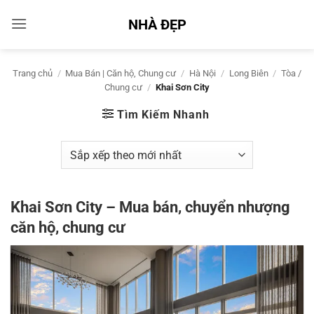
Bỏ
NHÀ ĐẸP
qua
nội
dung
Trang chủ
/
Mua Bán | Căn hộ, Chung cư
/
Hà Nội
/
Long Biên
/
Tòa /
Chung cư
/
Khai Sơn City
Tìm Kiếm Nhanh
Khai Sơn City – Mua bán, chuyển nhượng
căn hộ, chung cư