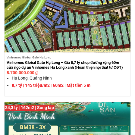
Vinhomes Global Gate Hạ Long
Vinhomes Global Gate Hạ Long – Giá 8,7 tỷ shop đường rộng 60m
cửa ngõ dự án Vinhomes Hạ Long xanh (Hoàn thiện nội thất từ CĐT)
8.700.000.000
₫
Hạ Long, Quảng Ninh
8,7 tỷ | 145 triệu/m2 | 60m2 | Mặt tiền 5 m
34,3 tỷ | 162m2 | Song lập