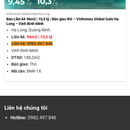
Vinhomes Global Gate Hạ Long
Bán Liền kề 96m2 | 10,3 tỷ | Bàn giao thô – Vinhomes Global Gate Hạ
Long – Vịnh Bình Minh
Hạ Long, Quảng Ninh.
Liền kề:
96m2 | 10,3 tỷ.
Liên hệ: 0982.497.846
Vịnh Bình Minh.
DTXD:
188,2m2.
Bàn giao:
Thô.
Mã căn:
BM6-1X.
Liên hệ chúng tôi
Hotline:
0982.497.846