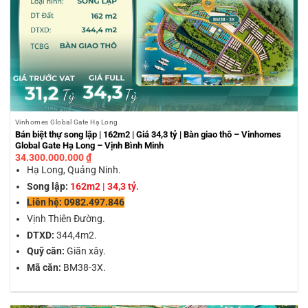
Vinhomes Global Gate Hạ Long
Bán biệt thự song lập | 162m2 | Giá 34,3 tỷ | Bàn giao thô – Vinhomes
Global Gate Hạ Long – Vịnh Bình Minh
34.300.000.000
₫
Hạ Long, Quảng Ninh.
Song lập:
162m2 | 34,3 tỷ.
Liên hệ: 0982.497.846
Vịnh Thiên Đường.
DTXD:
344,4m2.
Quỹ căn:
Giãn xây.
Mã căn:
BM38-3X.