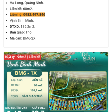
Hạ Long, Quảng Ninh.
Liền kề:
60m2.
Liên hệ: 0982.497.846
Vịnh Bình Minh.
DTXD:
186,2m2.
Bàn giao:
Thô.
Mã căn:
BM6-2X.
10,3 tỷ | 96m2 | Liền kề