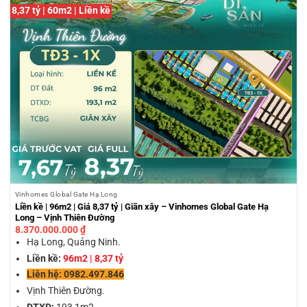
8,37 tỷ | 60m2 | Liền kề
Vinhomes Global Gate Hạ Long
Liền kề | 96m2 | Giá 8,37 tỷ | Giãn xây – Vinhomes Global Gate Hạ
Long – Vịnh Thiên Đường
8.370.000.000
₫
Hạ Long, Quảng Ninh.
Liền kề:
96m2 | 8,37 tỷ
Liên hệ: 0982.497.846
Vịnh Thiên Đường.
DTXD:
193,1m2.