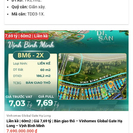
Quỹ căn:
Giãn xây.
Mã căn:
TDD3-1X.
7,69 tỷ | 60m2 | Liền kề
Vinhomes Global Gate Hạ Long
Liền kề | 60m2 | Giá 7,69 tỷ | Bàn giao thô – Vinhomes Global Gate Hạ
Long – Vịnh Bình Minh
7.690.000.000
₫