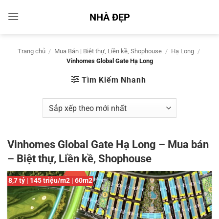
Bỏ
NHÀ ĐẸP
qua
nội
dung
Trang chủ
/
Mua Bán | Biệt thự, Liền kề, Shophouse
/
Hạ Long
/
Vinhomes Global Gate Hạ Long
Tìm Kiếm Nhanh
Vinhomes Global Gate Hạ Long – Mua bán
– Biệt thự, Liền kề, Shophouse
8,7 tỷ | 145 triệu/m2 | 60m2