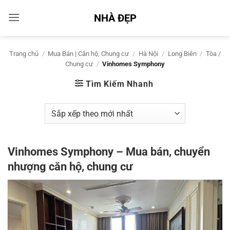
Bỏ
NHÀ ĐẸP
qua
nội
dung
Trang chủ
/
Mua Bán | Căn hộ, Chung cư
/
Hà Nội
/
Long Biên
/
Tòa /
Chung cư
/
Vinhomes Symphony
Tìm Kiếm Nhanh
Vinhomes Symphony – Mua bán, chuyển
nhượng căn hộ, chung cư