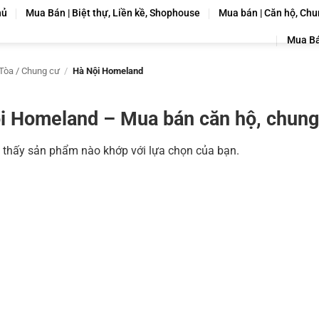
hủ
Mua Bán | Biệt thự, Liền kề, Shophouse
Mua bán | Căn hộ, Chu
Mua Bá
Tòa / Chung cư
/
Hà Nội Homeland
i Homeland – Mua bán căn hộ, chung
 thấy sản phẩm nào khớp với lựa chọn của bạn.