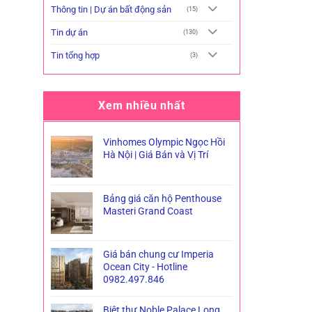
Thông tin | Dự án bất động sản
(15)
Tin dự án
(130)
Tin tổng hợp
(3)
Xem nhiều nhất
Vinhomes Olympic Ngọc Hồi
Hà Nội | Giá Bán và Vị Trí
Bảng giá căn hộ Penthouse
Masteri Grand Coast
Giá bán chung cư Imperia
Ocean City - Hotline
0982.497.846
Biệt thự Noble Palace Long