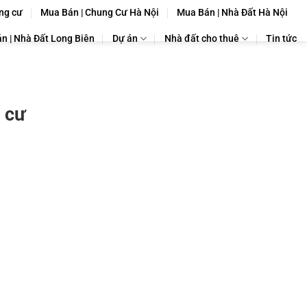
ng cư
Mua Bán | Chung Cư Hà Nội
Mua Bán | Nhà Đất Hà Nội
n | Nhà Đất Long Biên
Dự án
Nhà đất cho thuê
Tin tức
 cư