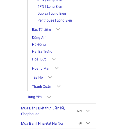
4PN | Long Biên
Duplex | Long Biên
Penthouse | Long Biên
Bắc Từ Liêm
Đông Anh
Hà Đông
Hai Bà Trưng
Hoài Đức
Hoàng Mai
Tây Hồ
Thanh Xuân
Hưng Yên
Mua Bán | Biệt thự, Liền kề,
(27)
Shophouse
Mua Bán | Nhà Đất Hà Nội
(4)