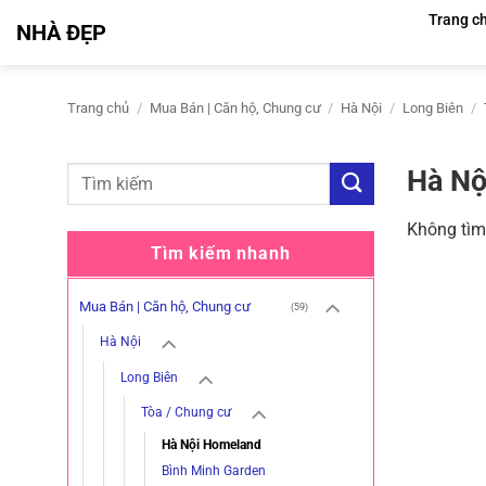
Bỏ
Trang c
NHÀ ĐẸP
qua
nội
dung
Trang chủ
/
Mua Bán | Căn hộ, Chung cư
/
Hà Nội
/
Long Biên
/
Hà Nộ
Không tìm
Tìm kiếm nhanh
Mua Bán | Căn hộ, Chung cư
(59)
Hà Nội
Long Biên
Tòa / Chung cư
Hà Nội Homeland
Bình Minh Garden