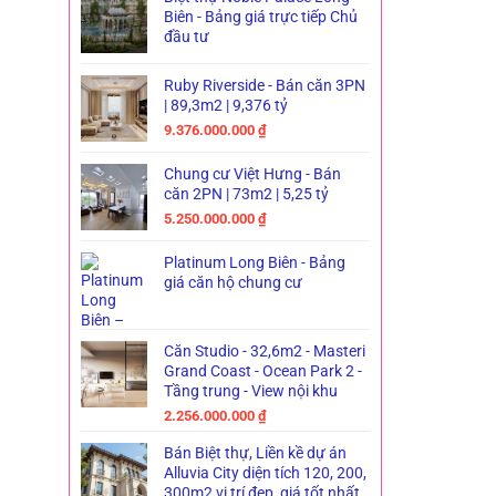
Biên - Bảng giá trực tiếp Chủ
đầu tư
Ruby Riverside - Bán căn 3PN
| 89,3m2 | 9,376 tỷ
9.376.000.000
₫
Chung cư Việt Hưng - Bán
căn 2PN | 73m2 | 5,25 tỷ
5.250.000.000
₫
Platinum Long Biên - Bảng
giá căn hộ chung cư
Căn Studio - 32,6m2 - Masteri
Grand Coast - Ocean Park 2 -
Tầng trung - View nội khu
2.256.000.000
₫
Bán Biệt thự, Liền kề dự án
Alluvia City diện tích 120, 200,
300m2 vị trí đẹp, giá tốt nhất