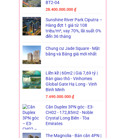
BT2-04
28.400.000.000
₫
Sunshine River Park Ciputra –
Hàng đợt 1 giá từ 108
triệu/m², vay 70%, lãi suất 0%
đến 36 tháng
Chung cư Jade Square - Mặt
bằng và Bảng giá mới nhất
Liền kề | 60m2 | Giá 7,69 tỷ |
Bàn giao thô - Vinhomes
Global Gate Hạ Long - Vịnh
Bình Minh
7.690.000.000
₫
Căn Duplex 3PN góc - E3-
CH02 - 172,85m2 - Noble
Crystal Long Biên - Tòa
Emirates
The Magnolia - Bán căn 4PN |