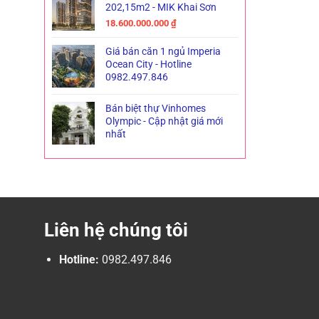
202,15m2 - MIK Khai Sơn
18.600.000.000
₫
Giá bán căn 1 ngủ Imperia
Ocean City - Hotline
0982.497.846
Bán biệt thự Vinhomes
Olympic - Cập nhật giá mới
nhất
Liên hệ chúng tôi
Hotline:
0982.497.846