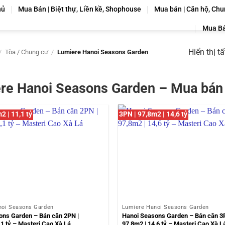
hủ
Mua Bán | Biệt thự, Liền kề, Shophouse
Mua bán | Căn hộ, Chu
Mua Bá
Hiển thị t
/
Tòa / Chung cư
/
Lumiere Hanoi Seasons Garden
re Hanoi Seasons Garden – Mua bán 
2 | 11,1 tỷ
3PN | 97,8m2 | 14,6 tỷ
noi Seasons Garden
Lumiere Hanoi Seasons Garden
ons Garden – Bán căn 2PN |
Hanoi Seasons Garden – Bán căn 3P
,1 tỷ – Masteri Cao Xà Lá
97,8m2 | 14,6 tỷ – Masteri Cao Xà L