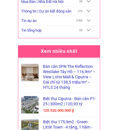
Mua Bán | Nhà Đất Hà Nội
(4)
Thông tin | Dự án bất động sản
(15)
Tin dự án
(130)
Tin tổng hợp
(3)
Xem nhiều nhất
Bán căn 3PN The Reflection
Westlake Tây Hồ – 116,9m² –
View Lotte Mall & Ciputra –
Giá chỉ từ 138,5 triệu/m² –
HTLS 24 tháng
Biệt thự Ciputra - Bán căn P1-
25 | 300m2 | 120,93 tỷ
120.920.000.000
₫
Biệt thự 175,9m2 - Green
Little Town - 4 tầng, 1 hầm -