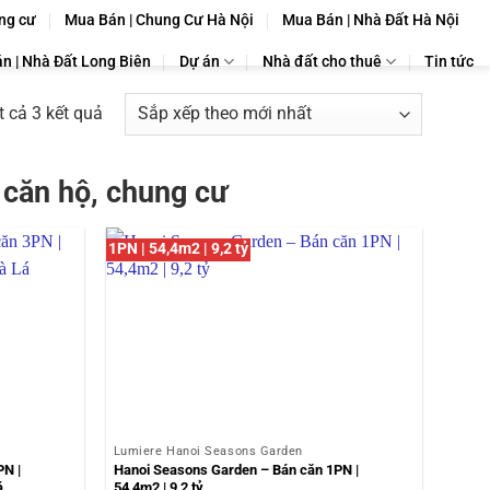
ng cư
Mua Bán | Chung Cư Hà Nội
Mua Bán | Nhà Đất Hà Nội
n | Nhà Đất Long Biên
Dự án
Nhà đất cho thuê
Tin tức
Đã
ất cả 3 kết quả
sắp
xếp
căn hộ, chung cư
theo
mới
nhất
1PN | 54,4m2 | 9,2 tỷ
Lumiere Hanoi Seasons Garden
N |
Hanoi Seasons Garden – Bán căn 1PN |
á
54,4m2 | 9,2 tỷ