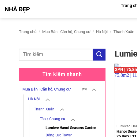
Bỏ
Trang c
NHÀ ĐẸP
qua
nội
dung
Trang chủ
/
Mua Bán | Căn hộ, Chung cư
/
Hà Nội
/
Thanh Xuân
Lumie
2PN | 75,8m
Tìm kiếm nhanh
Mua Bán | Căn hộ, Chung cư
(59)
Hà Nội
Thanh Xuân
Tòa / Chung cư
Lumiere Ha
Lumiere Hanoi Seasons Garden
Hanoi Seas
Động Lực Tower
75,8m2 | 11