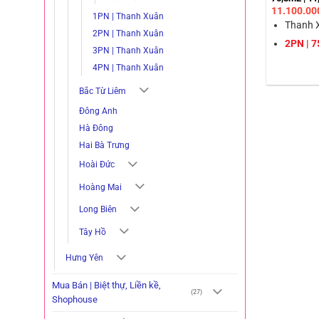
11.100.00
1PN | Thanh Xuân
Thanh X
2PN | Thanh Xuân
2PN | 7
3PN | Thanh Xuân
4PN | Thanh Xuân
Bắc Từ Liêm
Đông Anh
Hà Đông
Hai Bà Trưng
Hoài Đức
Hoàng Mai
Long Biên
Tây Hồ
Hưng Yên
Mua Bán | Biệt thự, Liền kề,
(27)
Shophouse