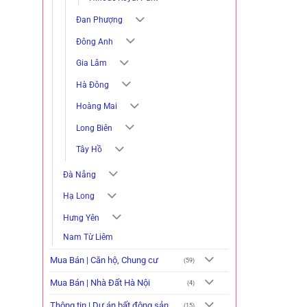
Đan Phượng
Đông Anh
Gia Lâm
Hà Đông
Hoàng Mai
Long Biên
Tây Hồ
Đà Nẵng
Hạ Long
Hưng Yên
Nam Từ Liêm
Mua Bán | Căn hộ, Chung cư
(59)
Mua Bán | Nhà Đất Hà Nội
(4)
Thông tin | Dự án bất động sản
(15)