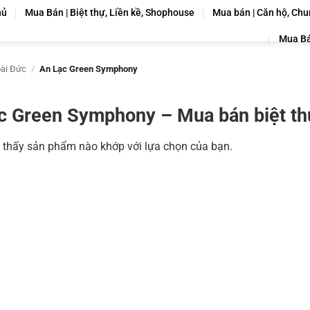
hủ
Mua Bán | Biệt thự, Liền kề, Shophouse
Mua bán | Căn hộ, Chu
Mua Bá
ài Đức
/
An Lạc Green Symphony
c Green Symphony – Mua bán biệt thự
 thấy sản phẩm nào khớp với lựa chọn của bạn.