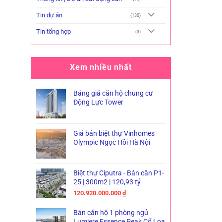
Tin dự án
(130)
Tin tổng hợp
(3)
Xem nhiều nhất
Bảng giá căn hộ chung cư
Động Lực Tower
Giá bán biệt thự Vinhomes
Olympic Ngọc Hồi Hà Nội
Biệt thự Ciputra - Bán căn P1-
25 | 300m2 | 120,93 tỷ
120.920.000.000
₫
Bán căn hộ 1 phòng ngủ
Lumiere Essence Peak Cổ Loa