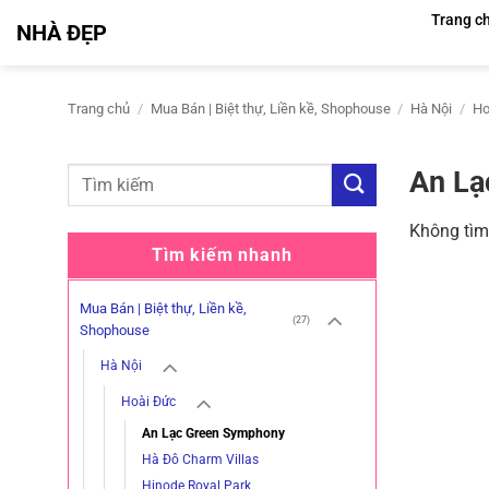
Bỏ
Trang c
NHÀ ĐẸP
qua
nội
dung
Trang chủ
/
Mua Bán | Biệt thự, Liền kề, Shophouse
/
Hà Nội
/
Ho
An Lạ
Không tìm
Tìm kiếm nhanh
Mua Bán | Biệt thự, Liền kề,
(27)
Shophouse
Hà Nội
Hoài Đức
An Lạc Green Symphony
Hà Đô Charm Villas
Hinode Royal Park