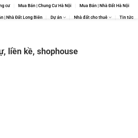
ng cư
Mua Bán | Chung Cư Hà Nội
Mua Bán | Nhà Đất Hà Nội
n | Nhà Đất Long Biên
Dự án
Nhà đất cho thuê
Tin tức
, liền kề, shophouse