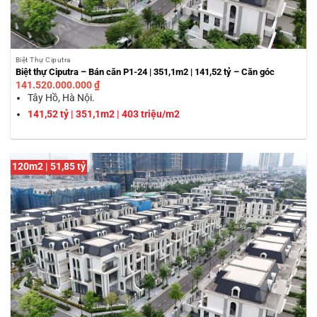
Biệt Thự Ciputra
Biệt thự Ciputra – Bán căn P1-24 | 351,1m2 | 141,52 tỷ – Căn góc
141.520.000.000
₫
Tây Hồ, Hà Nội.
141,52 tỷ | 351,1m2 | 403 triệu/m2
120m2 | 51,85 tỷ