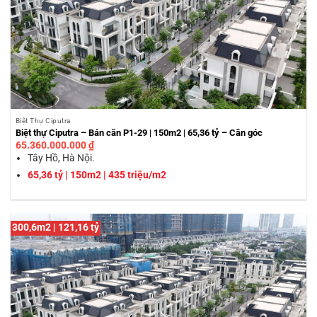
Biệt Thự Ciputra
Biệt thự Ciputra – Bán căn P1-29 | 150m2 | 65,36 tỷ – Căn góc
65.360.000.000
₫
Tây Hồ, Hà Nội.
65,36 tỷ | 150m2 | 435 triệu/m2
300,6m2 | 121,16 tỷ