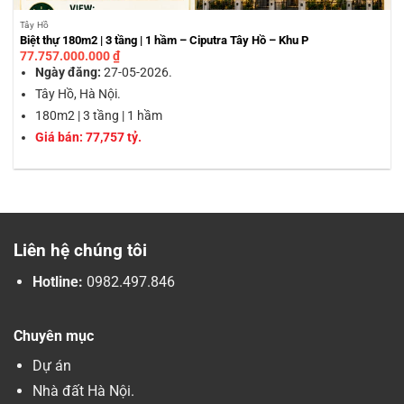
Tây Hồ
Biệt thự 180m2 | 3 tầng | 1 hầm – Ciputra Tây Hồ – Khu P
77.757.000.000
₫
Ngày đăng:
27-05-2026.
Tây Hồ, Hà Nội.
180m2 | 3 tầng | 1 hầm
Giá bán: 77,757 tỷ.
Liên hệ chúng tôi
Hotline:
0982.497.846
Chuyên mục
Dự án
Nhà đất Hà Nội.