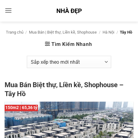
Bỏ
NHÀ ĐẸP
qua
nội
dung
Trang chủ
/
Mua Bán | Biệt thự, Liền kề, Shophouse
/
Hà Nội
/
Tây Hồ
Tìm Kiếm Nhanh
Mua Bán Biệt thự, Liền kề, Shophouse –
Tây Hồ
150m2 | 65,36 tỷ