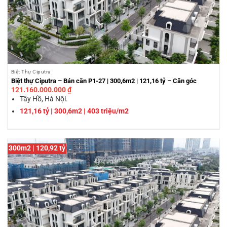
Biệt Thự Ciputra
Biệt thự Ciputra – Bán căn P1-27 | 300,6m2 | 121,16 tỷ – Căn góc
121.160.000.000
₫
Tây Hồ, Hà Nội.
121,16 tỷ | 300,6m2 | 403 triệu/m2
300m2 | 120,92 tỷ