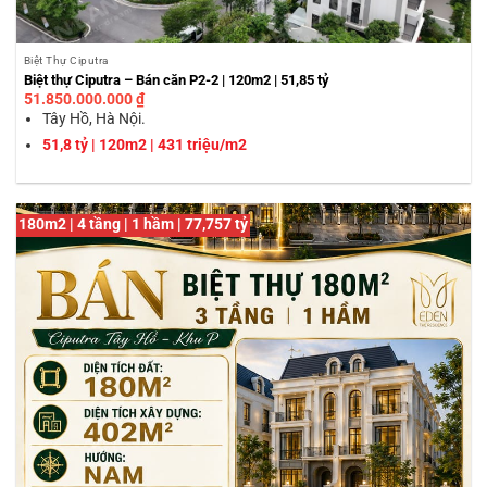
Biệt Thự Ciputra
Biệt thự Ciputra – Bán căn P2-2 | 120m2 | 51,85 tỷ
51.850.000.000
₫
Tây Hồ, Hà Nội.
51,8 tỷ | 120m2 | 431 triệu/m2
180m2 | 4 tầng | 1 hầm | 77,757 tỷ