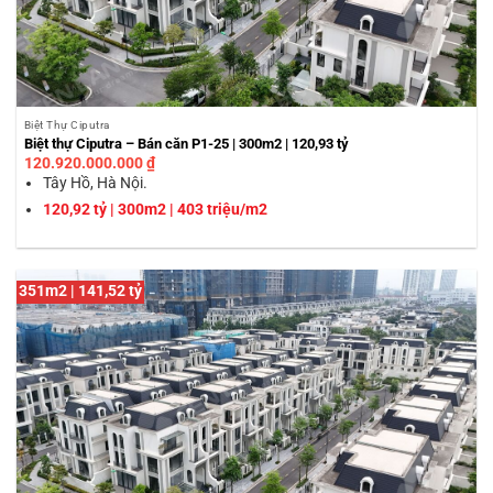
Biệt Thự Ciputra
Biệt thự Ciputra – Bán căn P1-25 | 300m2 | 120,93 tỷ
120.920.000.000
₫
Tây Hồ, Hà Nội.
120,92 tỷ | 300m2 | 403 triệu/m2
351m2 | 141,52 tỷ