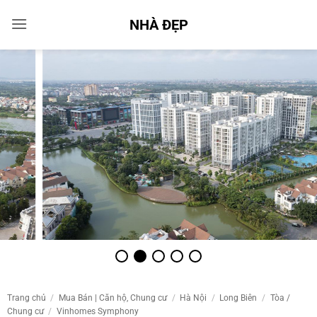
Bỏ
NHÀ ĐẸP
qua
nội
dung
Trang chủ
/
Mua Bán | Căn hộ, Chung cư
/
Hà Nội
/
Long Biên
/
Tòa /
Chung cư
/
Vinhomes Symphony