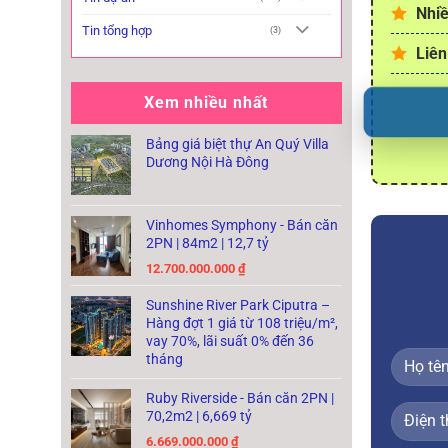
Nhiề
Tin tổng hợp
(3)
Liên
Xem nhiều nhất
Bảng giá biệt thự An Quý Villa
Dương Nội Hà Đông
Vinhomes Symphony - Bán căn
2PN | 84m2 | 12,7 tỷ
12.700.000.000
₫
Sunshine River Park Ciputra –
Hàng đợt 1 giá từ 108 triệu/m²,
vay 70%, lãi suất 0% đến 36
tháng
Ruby Riverside - Bán căn 2PN |
70,2m2 | 6,669 tỷ
6.669.000.000
₫