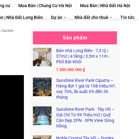
ng cư
Mua Bán | Chung Cư Hà Nội
Mua Bán | Nhà Đất Hà Nội
n | Nhà Đất Long Biên
Dự án
Nhà đất cho thuê
Tin tức
h Garden
Sản phẩm
Bán nhà Long Biên - 7,3 tỷ |
37m2 | 4 tầng | 3,5m x 11m -
Phố Bát Khối
7.300.000.000
₫
Sunshine River Park Ciputra –
Hàng đợt 1 giá từ 108 triệu/m²,
vay 70%, lãi suất 0% đến 36
tháng
Sunshine River Park - Tây Hồ –
Giá Chỉ Từ 99 Triệu/m2 | Quỹ
Căn Đẹp 2PN - 3PN View Sông
Hồng
Noble Crystal Tây Hồ – Duplex