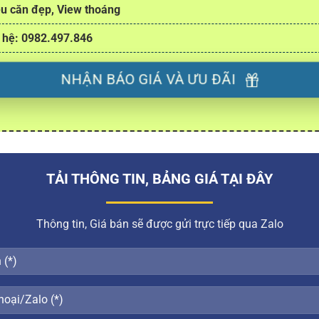
u căn đẹp, View thoáng
 hệ: 0982.497.846
NHẬN BÁO GIÁ VÀ ƯU ĐÃI
TẢI THÔNG TIN, BẢNG GIÁ TẠI ĐÂY
Thông tin, Giá bán sẽ được gửi trực tiếp qua Zalo