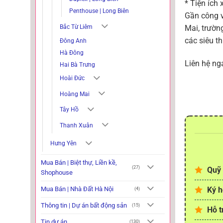
* Tiện ích
Penthouse | Long Biên
Gần công v
Bắc Từ Liêm
Mai, trườn
các siêu th
Đông Anh
Hà Đông
Liên hệ ng
Hai Bà Trưng
Hoài Đức
Hoàng Mai
Tây Hồ
Thanh Xuân
Hưng Yên
Mua Bán | Biệt thự, Liền kề,
(27)
Quỹ 
Shophouse
Mua Bán | Nhà Đất Hà Nội
Ký h
(4)
Thông tin | Dự án bất động sản
(15)
Hỗ t
Tin dự án
(130)