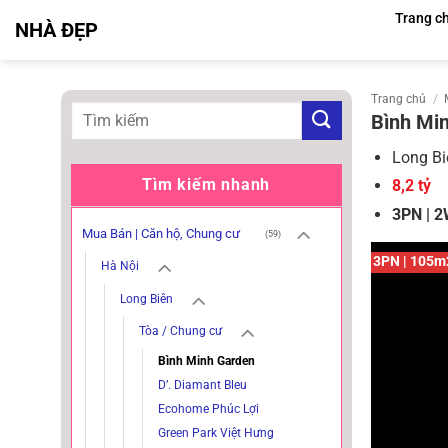
Bỏ
Trang c
NHÀ ĐẸP
qua
nội
dung
Trang chủ
/
Bình Min
Long Bi
Tìm kiếm nhanh
8,2 tỷ
3PN | 2
Mua Bán | Căn hộ, Chung cư
(59)
3PN | 105m2
Hà Nội
Long Biên
Tòa / Chung cư
Bình Minh Garden
D’. Diamant Bleu
Ecohome Phúc Lợi
Green Park Việt Hưng