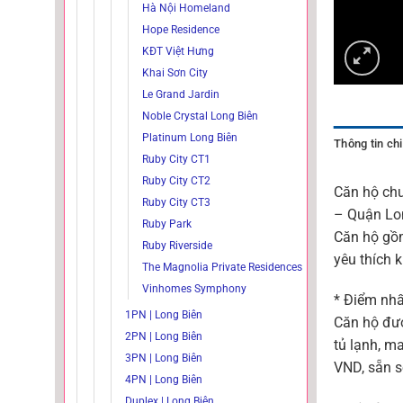
Hà Nội Homeland
Hope Residence
KĐT Việt Hưng
Khai Sơn City
Le Grand Jardin
Noble Crystal Long Biên
Platinum Long Biên
Thông tin chi 
Ruby City CT1
Ruby City CT2
Căn hộ chu
Ruby City CT3
– Quận Lon
Ruby Park
Căn hộ gồm
Ruby Riverside
yêu thích k
The Magnolia Private Residences
Vinhomes Symphony
* Điểm nhấ
1PN | Long Biên
Căn hộ đượ
2PN | Long Biên
tủ lạnh, m
3PN | Long Biên
VND, sẵn s
4PN | Long Biên
Duplex | Long Biên