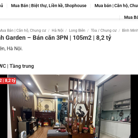
hủ
Mua Bán | Biệt thự, Liền kề, Shophouse
Mua bán | Căn hộ, Chu
Mua Bá
Mua Bán | Căn hộ, Chung cư
/
Hà Nội
/
Long Biên
/
Tòa / Chung cư
/
Bình Min
h Garden – Bán căn 3PN | 105m2 | 8,2 tỷ
ên, Hà Nội.
WC | Tầng trung
 | 8,2 tỷ