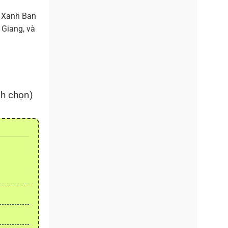
g Xanh Ban
 Giang, và
nh chọn)