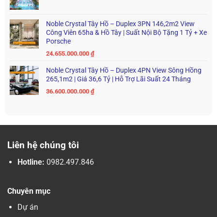
Noble Crystal Tây Hồ – Duplex 3PN 146,2m2 View
Công Viên 65ha & Hồ Tây | Suất Nội Bộ Tặng 1 Tỷ + Xe
Porsche
24.655.000.000
₫
Noble Crystal Tây Hồ – Duplex 4PN View Sông Hồng
265,1m2 | Giá 36,6 Tỷ | Hỗ Trợ Lãi Suất 24 Tháng
36.600.000.000
₫
Liên hệ chúng tôi
Hotline:
0982.497.846
Chuyên mục
Dự án