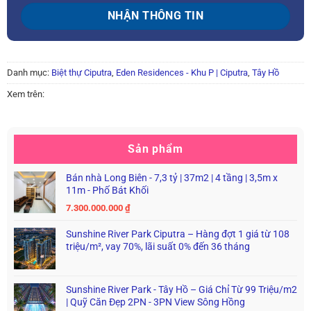
Danh mục:
Biệt thự Ciputra
,
Eden Residences - Khu P | Ciputra
,
Tây Hồ
Xem trên:
Sản phẩm
Bán nhà Long Biên - 7,3 tỷ | 37m2 | 4 tầng | 3,5m x
11m - Phố Bát Khối
7.300.000.000
₫
Sunshine River Park Ciputra – Hàng đợt 1 giá từ 108
triệu/m², vay 70%, lãi suất 0% đến 36 tháng
Sunshine River Park - Tây Hồ – Giá Chỉ Từ 99 Triệu/m2
| Quỹ Căn Đẹp 2PN - 3PN View Sông Hồng