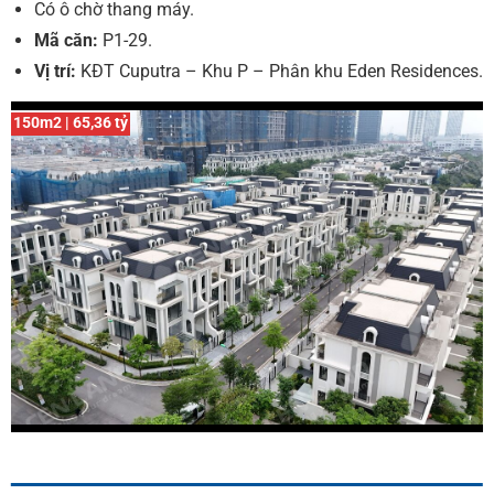
Có ô chờ thang máy.
Mã căn:
P1-29.
Vị trí:
KĐT Cuputra – Khu P – Phân khu Eden Residences.
150m2 | 65,36 tỷ