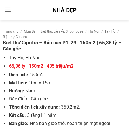
Bỏ
NHÀ ĐẸP
qua
nội
dung
Trang chủ
/
Mua Bán | Biệt thự, Liền kề, Shophouse
/
Hà Nội
/
Tây Hồ
/
Biệt thự Ciputra
Biệt thự Ciputra – Bán căn P1-29 | 150m2 | 65,36 tỷ –
Căn góc
Tây Hồ, Hà Nội.
65,36 tỷ | 150m2 | 435 triệu/m2
Diện tích:
150m2.
Mặt tiền:
10m x 15m.
Hướng:
Nam.
Đặc điểm: Căn góc.
Tổng diện tích xây dựng:
350,2m2.
Kết cấu:
3 tầng | 1 hầm.
Bàn giao:
Nhà bàn giao thô, hoàn thiện mặt ngoài.