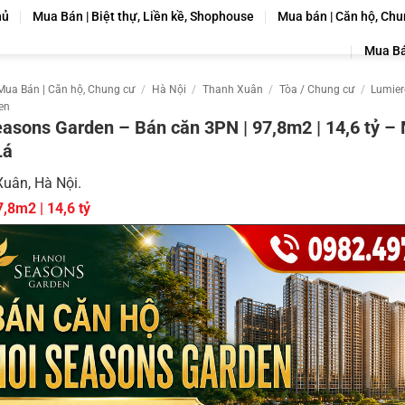
hủ
Mua Bán | Biệt thự, Liền kề, Shophouse
Mua bán | Căn hộ, Chu
Mua Bá
Mua Bán | Căn hộ, Chung cư
/
Hà Nội
/
Thanh Xuân
/
Tòa / Chung cư
/
Lumier
en
asons Garden – Bán căn 3PN | 97,8m2 | 14,6 tỷ – 
Lá
uân, Hà Nội.
7,8m2 | 14,6 tỷ