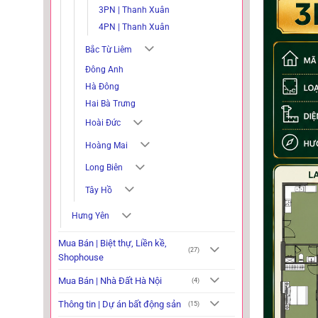
3PN | Thanh Xuân
4PN | Thanh Xuân
Bắc Từ Liêm
Đông Anh
Hà Đông
Hai Bà Trưng
Hoài Đức
Hoàng Mai
Long Biên
Tây Hồ
Hưng Yên
Mua Bán | Biệt thự, Liền kề,
(27)
Shophouse
Mua Bán | Nhà Đất Hà Nội
(4)
Thông tin | Dự án bất động sản
(15)