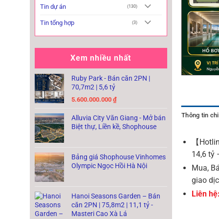
Tin dự án
(130)
Tin tổng hợp
(3)
Xem nhiều nhất
Ruby Park - Bán căn 2PN |
70,7m2 | 5,6 tỷ
5.600.000.000
₫
Thông tin chi 
Alluvia City Văn Giang - Mở bán
Biệt thự, Liền kề, Shophouse
【Hotlin
14,6 tỷ
Bảng giá Shophouse Vinhomes
Olympic Ngọc Hồi Hà Nội
Mua, Bá
giao dịc
Liên hệ
Hanoi Seasons Garden – Bán
căn 2PN | 75,8m2 | 11,1 tỷ -
Masteri Cao Xà Lá