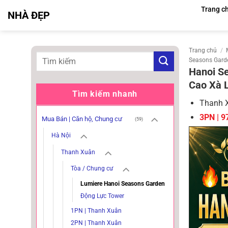
Bỏ
Trang c
NHÀ ĐẸP
qua
nội
dung
Trang chủ
/
Seasons Gard
Hanoi Se
Cao Xà 
Tìm kiếm nhanh
Thanh X
3PN | 9
Mua Bán | Căn hộ, Chung cư
(59)
Hà Nội
Thanh Xuân
Tòa / Chung cư
Lumiere Hanoi Seasons Garden
Động Lực Tower
1PN | Thanh Xuân
2PN | Thanh Xuân