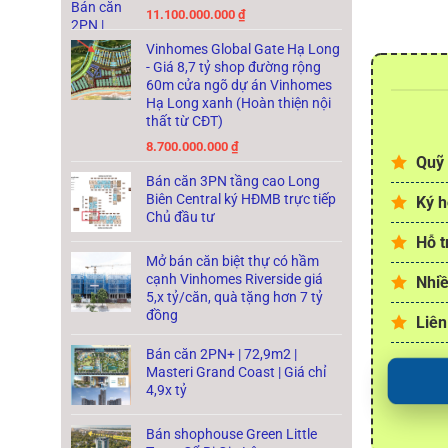
11.100.000.000
₫
Vinhomes Global Gate Hạ Long
- Giá 8,7 tỷ shop đường rộng
60m cửa ngõ dự án Vinhomes
Hạ Long xanh (Hoàn thiện nội
thất từ CĐT)
8.700.000.000
₫
Quỹ 
Bán căn 3PN tầng cao Long
Biên Central ký HĐMB trực tiếp
Ký h
Chủ đầu tư
Hỗ t
Mở bán căn biệt thự có hầm
cạnh Vinhomes Riverside giá
Nhiề
5,x tỷ/căn, quà tặng hơn 7 tỷ
đồng
Liên
Bán căn 2PN+ | 72,9m2 |
Masteri Grand Coast | Giá chỉ
4,9x tỷ
Bán shophouse Green Little