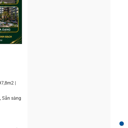
97,8m2 |
ư, Sẵn sàng