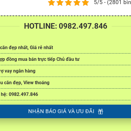
5/5 - (2801 bì
HOTLINE: 0982.497.846
căn đẹp nhất, Giá rẻ nhất
ợp đồng mua bán trực tiếp Chủ đầu tư
rợ vay ngân hàng
u căn đẹp, View thoáng
 hệ: 0982.497.846
NHẬN BÁO GIÁ VÀ ƯU ĐÃI