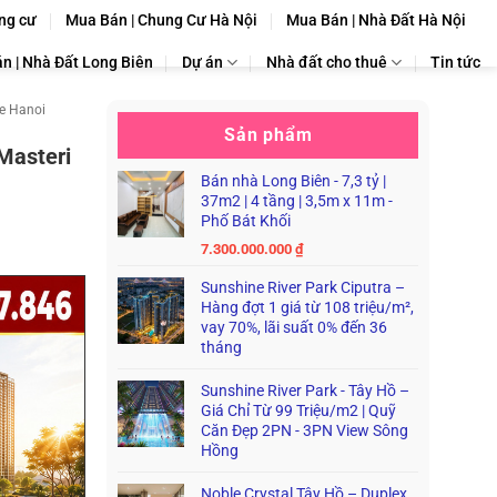
ng cư
Mua Bán | Chung Cư Hà Nội
Mua Bán | Nhà Đất Hà Nội
n | Nhà Đất Long Biên
Dự án
Nhà đất cho thuê
Tin tức
e Hanoi
Sản phẩm
Masteri
Bán nhà Long Biên - 7,3 tỷ |
37m2 | 4 tầng | 3,5m x 11m -
Phố Bát Khối
7.300.000.000
₫
Sunshine River Park Ciputra –
Hàng đợt 1 giá từ 108 triệu/m²,
vay 70%, lãi suất 0% đến 36
tháng
Sunshine River Park - Tây Hồ –
Giá Chỉ Từ 99 Triệu/m2 | Quỹ
Căn Đẹp 2PN - 3PN View Sông
Hồng
Noble Crystal Tây Hồ – Duplex