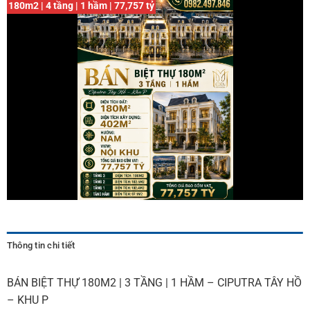
180m2 | 4 tầng | 1 hầm | 77,757 tỷ
Thông tin chi tiết
BÁN BIỆT THỰ 180M2 | 3 TẦNG | 1 HẦM – CIPUTRA TÂY HỒ
– KHU P