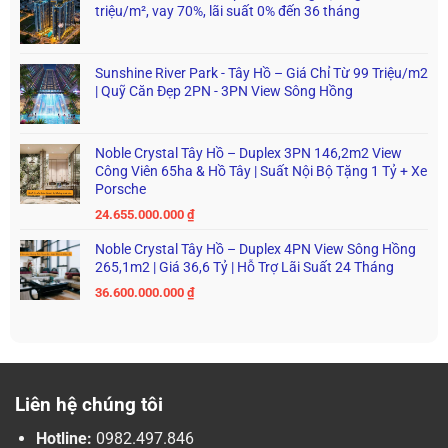
triệu/m², vay 70%, lãi suất 0% đến 36 tháng
Sunshine River Park - Tây Hồ – Giá Chỉ Từ 99 Triệu/m2
| Quỹ Căn Đẹp 2PN - 3PN View Sông Hồng
Noble Crystal Tây Hồ – Duplex 3PN 146,2m2 View
Công Viên 65ha & Hồ Tây | Suất Nội Bộ Tặng 1 Tỷ + Xe
Porsche
24.655.000.000
₫
Noble Crystal Tây Hồ – Duplex 4PN View Sông Hồng
265,1m2 | Giá 36,6 Tỷ | Hỗ Trợ Lãi Suất 24 Tháng
36.600.000.000
₫
Liên hệ chúng tôi
Hotline:
0982.497.846