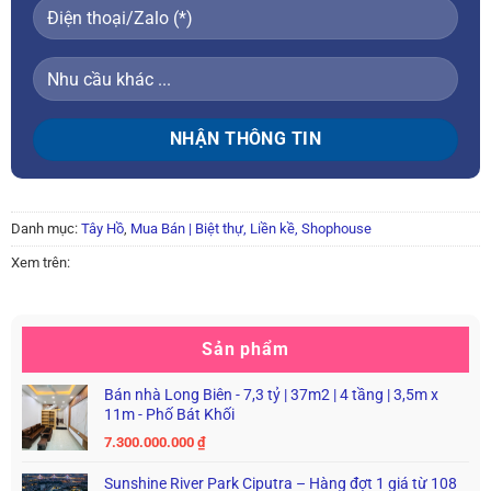
Danh mục:
Tây Hồ
,
Mua Bán | Biệt thự, Liền kề, Shophouse
Xem trên:
Sản phẩm
Bán nhà Long Biên - 7,3 tỷ | 37m2 | 4 tầng | 3,5m x
11m - Phố Bát Khối
7.300.000.000
₫
Sunshine River Park Ciputra – Hàng đợt 1 giá từ 108