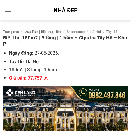
Bỏ
NHÀ ĐẸP
qua
nội
dung
Trang chủ
/
Mua Bán | Biệt thự, Liền kề, Shophouse
/
Hà Nội
/
Tây Hồ
Biệt thự 180m2 | 3 tầng | 1 hầm – Ciputra Tây Hồ – Khu
P
Ngày đăng:
27-05-2026.
Tây Hồ, Hà Nội.
180m2 | 3 tầng | 1 hầm
Giá bán: 77,757 tỷ.