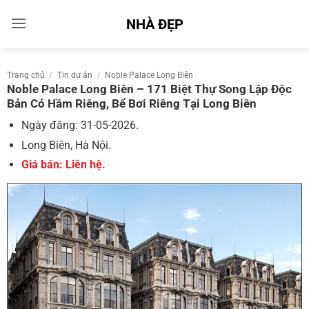
Bỏ
NHÀ ĐẸP
qua
nội
dung
Trang chủ
/
Tin dự án
/
Noble Palace Long Biên
Noble Palace Long Biên – 171 Biệt Thự Song Lập Độc
Bản Có Hầm Riêng, Bể Bơi Riêng Tại Long Biên
Ngày đăng: 31-05-2026.
Long Biên, Hà Nội.
Giá bán: Liên hệ.