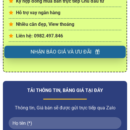
Ký hợp đồng mua bán trực tiếp Chủ đầu tư
Hỗ trợ vay ngân hàng
Nhiều căn đẹp, View thoáng
Liên hệ: 0982.497.846
NHẬN BÁO GIÁ VÀ ƯU ĐÃI
TẢI THÔNG TIN, BẢNG GIÁ TẠI ĐÂY
Thông tin, Giá bán sẽ được gửi trực tiếp qua Zalo