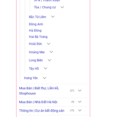
3PN | Thanh Xuân
Tòa / Chung cư
Bắc Từ Liêm
Đông Anh
Hà Đông
Hai Bà Trưng
Hoài Đức
Hoàng Mai
Long Biên
Tây Hồ
Hưng Yên
Mua Bán | Biệt thự, Liền kề,
(27)
Shophouse
Mua Bán | Nhà Đất Hà Nội
(4)
Thông tin | Dự án bất động sản
(15)