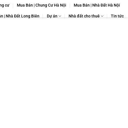
ng cư
Mua Bán | Chung Cư Hà Nội
Mua Bán | Nhà Đất Hà Nội
n | Nhà Đất Long Biên
Dự án
Nhà đất cho thuê
Tin tức