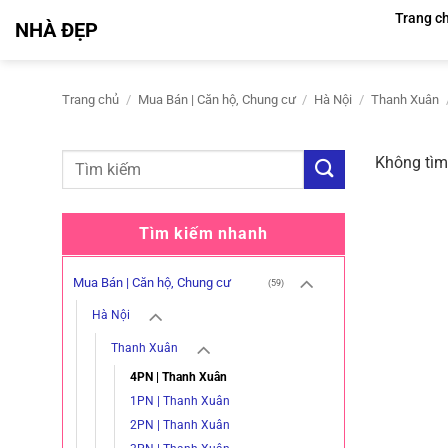
Bỏ
Trang c
NHÀ ĐẸP
qua
nội
dung
Trang chủ
/
Mua Bán | Căn hộ, Chung cư
/
Hà Nội
/
Thanh Xuân
Không tìm
Tìm kiếm nhanh
Mua Bán | Căn hộ, Chung cư
(59)
Hà Nội
Thanh Xuân
4PN | Thanh Xuân
1PN | Thanh Xuân
2PN | Thanh Xuân