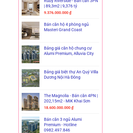
Ruby Riverside - Bán căn 3PN
| 89,3m2 | 9,376 tỷ
9.376.000.000
₫
Bán căn hộ 4 phòng ngủ
Masteri Grand Coast
Bảng giá căn hộ chung cư
Alumi Premium, Alluvia City
Bảng giá biệt thự An Quý Villa
Dương Nội Hà Đông
The Magnolia - Bán căn 4PN |
202,15m2 - MIK Khai Sơn
18.600.000.000
₫
Bán căn 3 ngủ Alumi
Premium - Hotline
0982.497.846