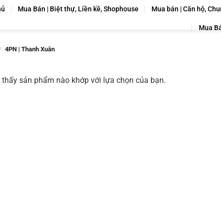
hủ
Mua Bán | Biệt thự, Liền kề, Shophouse
Mua bán | Căn hộ, Chu
Mua Bá
/
4PN | Thanh Xuân
 thấy sản phẩm nào khớp với lựa chọn của bạn.