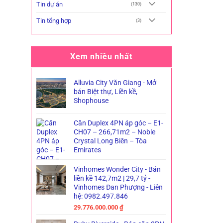
Tin dự án
(130)
Tin tổng hợp
(3)
Xem nhiều nhất
Alluvia City Văn Giang - Mở
bán Biệt thự, Liền kề,
Shophouse
Căn Duplex 4PN áp góc – E1-
CH07 – 266,71m2 – Noble
Crystal Long Biên – Tòa
Emirates
Vinhomes Wonder City - Bán
liền kề 142,7m2 | 29,7 tỷ -
Vinhomes Đan Phượng - Liên
hệ: 0982.497.846
29.776.000.000
₫