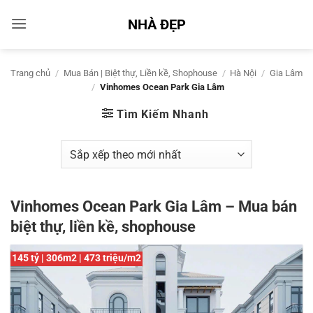
Bỏ
NHÀ ĐẸP
qua
nội
dung
Trang chủ
/
Mua Bán | Biệt thự, Liền kề, Shophouse
/
Hà Nội
/
Gia Lâm
/
Vinhomes Ocean Park Gia Lâm
Tìm Kiếm Nhanh
Vinhomes Ocean Park Gia Lâm – Mua bán
biệt thự, liền kề, shophouse
145 tỷ | 306m2 | 473 triệu/m2