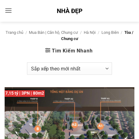
Bỏ
NHÀ ĐẸP
qua
nội
dung
Trang chủ
/
Mua Bán | Căn hộ, Chung cư
/
Hà Nội
/
Long Biên
/
Tòa /
Chung cư
Tìm Kiếm Nhanh
7,15 tỷ | 3PN | 80m2