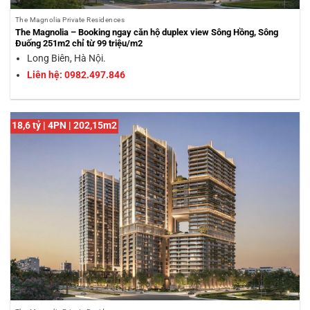
The Magnolia Private Residences
The Magnolia – Booking ngay căn hộ duplex view Sông Hồng, Sông
Đuống 251m2 chỉ từ 99 triệu/m2
Long Biên, Hà Nội.
Liên hệ: 0982.497.846
18,6 tỷ | 4PN | 202,15m2