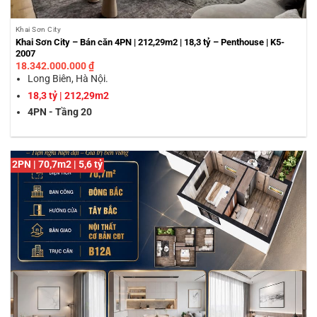
Khai Sơn City
Khai Sơn City – Bán căn 4PN | 212,29m2 | 18,3 tỷ – Penthouse | K5-
2007
18.342.000.000
₫
Long Biên, Hà Nội.
18,3 tỷ | 212,29m2
4PN - Tầng 20
2PN | 70,7m2 | 5,6 tỷ