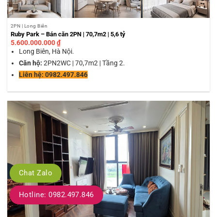
2PN | Long Biên
Ruby Park – Bán căn 2PN | 70,7m2 | 5,6 tỷ
5.600.000.000
₫
Long Biên, Hà Nội.
Căn hộ:
2PN2WC | 70,7m2 | Tầng 2.
Liên hệ: 0982.497.846
Chat Zalo
Hotline: 0982.497.846