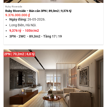
Ruby Riverside
Ruby Riverside – Bán căn 3PN | 89,3m2 | 9,376 tỷ
9.376.000.000
₫
Ngày đăng:
26-05-2026.
Long Biên, Hà Nội.
9,376 tỷ - 105tr/m2
3PN - 2WC - 89,3m2 - Tầng 17 | 19
2PN | 70,2m2 | 6,6 tỷ