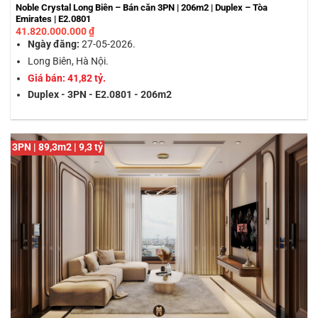
Noble Crystal Long Biên – Bán căn 3PN | 206m2 | Duplex – Tòa
Emirates | E2.0801
41.820.000.000
₫
Ngày đăng:
27-05-2026.
Long Biên, Hà Nội.
Giá bán: 41,82 tỷ.
Duplex - 3PN - E2.0801 - 206m2
3PN | 89,3m2 | 9,3 tỷ