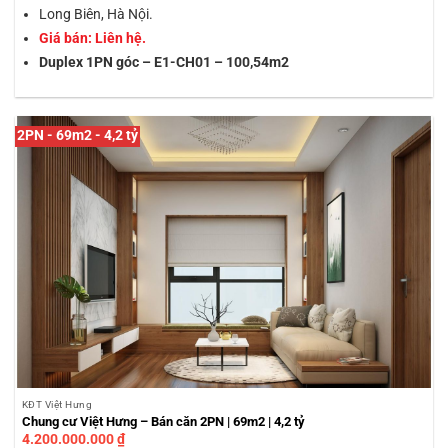
Long Biên, Hà Nội.
Giá bán: Liên hệ.
Duplex 1PN góc – E1-CH01 – 100,54m2
2PN - 69m2 - 4,2 tỷ
KĐT Việt Hưng
Chung cư Việt Hưng – Bán căn 2PN | 69m2 | 4,2 tỷ
4.200.000.000
₫