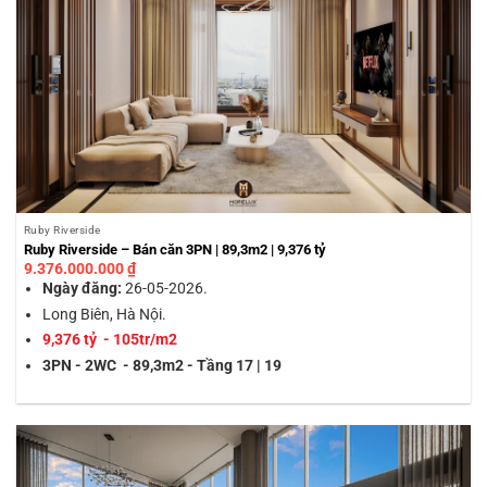
Ruby Riverside
Ruby Riverside – Bán căn 3PN | 89,3m2 | 9,376 tỷ
9.376.000.000
₫
Ngày đăng:
26-05-2026.
Long Biên, Hà Nội.
9,376 tỷ - 105tr/m2
3PN - 2WC - 89,3m2 - Tầng 17 | 19