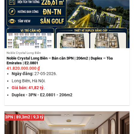
Noble Crystal Long Biên
Noble Crystal Long Biên – Bán căn 3PN | 206m2 | Duplex – Tòa
Emirates | E2.0801
41.820.000.000
₫
Ngày đăng:
27-05-2026.
Long Biên, Hà Nội.
Giá bán: 41,82 tỷ.
Duplex - 3PN - E2.0801 - 206m2
3PN | 89,3m2 | 9,3 tỷ