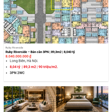
Ruby Riverside
Ruby Riverside – Bán căn 3PN | 89,3m2 | 8,040 tỷ
8.040.000.000
₫
Long Biên, Hà Nội.
8,04 tỷ | 89,3 m2 | 90 triệu/m2.
3PN 2WC