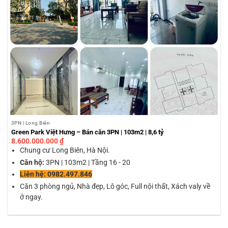
3PN | Long Biên
Green Park Việt Hưng – Bán căn 3PN | 103m2 | 8,6 tỷ
8.600.000.000
₫
Chung cư Long Biên, Hà Nội.
Căn hộ:
3PN | 103m2 | Tầng 16 - 20
Liên hệ: 0982.497.846
Căn 3 phòng ngủ, Nhà đẹp, Lô góc, Full nội thất, Xách valy về
ở ngay.