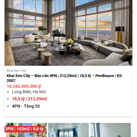
Khai Sơn City
Khai Sơn City – Bán căn 4PN | 212,29m2 | 18,3 tỷ – Penthouse | K5-
2007
18.342.000.000
₫
Long Biên, Hà Nội.
18,3 tỷ | 212,29m2
4PN - Tầng 20
3PN | 103m2 | 8,6 tỷ