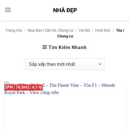
Bỏ
NHÀ ĐẸP
qua
nội
dung
Trang chủ
/
Mua Bán | Căn hộ, Chung cư
/
Hà Nội
/
Hoài Đức
/
Tòa /
Chung cư
Tìm Kiếm Nhanh
2PN | 76,5m2 | 6,1 tỷ