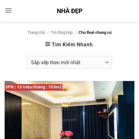
Bỏ
NHÀ ĐẸP
qua
nội
dung
Trang chủ
/
Tin tổng hợp
/
Cho thuê chung cư
Tìm Kiếm Nhanh
3PN | 13 triệu/tháng | 103m2