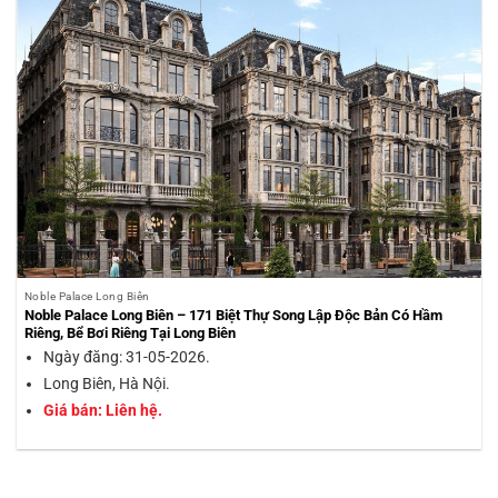
Noble Palace Long Biên
Noble Palace Long Biên – 171 Biệt Thự Song Lập Độc Bản Có Hầm
Riêng, Bể Bơi Riêng Tại Long Biên
Ngày đăng: 31-05-2026.
Long Biên, Hà Nội.
Giá bán: Liên hệ.