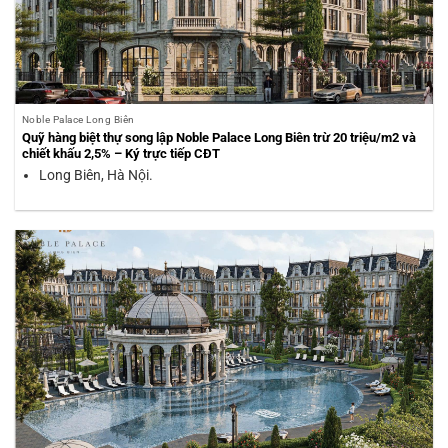
Noble Palace Long Biên
Quỹ hàng biệt thự song lập Noble Palace Long Biên trừ 20 triệu/m2 và
chiết khấu 2,5% – Ký trực tiếp CĐT
Long Biên, Hà Nội.