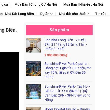
ng cư
Mua Bán | Chung Cư Hà Nội
Mua Bán | Nhà Đất Hà Nội
n | Nhà Đất Long Biên
Dự án
Nhà đất cho thuê
Tin tức
ng Biên.
Sản phẩm
Bán nhà Long Biên - 7,3 tỷ |
37m2 | 4 tầng | 3,5m x 11m -
Phố Bát Khối
7.300.000.000
₫
Sunshine River Park Ciputra –
Hàng đợt 1 giá từ 108 triệu/m²,
vay 70%, lãi suất 0% đến 36
tháng
Sunshine River Park - Tây Hồ –
Giá Chỉ Từ 99 Triệu/m2 | Quỹ
Căn Đẹp 2PN - 3PN View Sông
Hồng
Noble Crystal Tây Hồ – Duplex