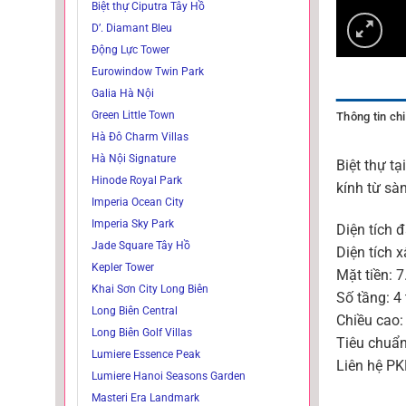
Biệt thự Ciputra Tây Hồ
D’. Diamant Bleu
Động Lực Tower
Eurowindow Twin Park
Galia Hà Nội
Green Little Town
Thông tin chi 
Hà Đô Charm Villas
Hà Nội Signature
Biệt thự tạ
Hinode Royal Park
kính từ sà
Imperia Ocean City
Imperia Sky Park
Diện tích 
Jade Square Tây Hồ
Diện tích 
Kepler Tower
Mặt tiền: 
Khai Sơn City Long Biên
Số tầng: 4
Long Biên Central
Chiều cao:
Long Biên Golf Villas
Tiêu chuẩn
Lumiere Essence Peak
Liên hệ PK
Lumiere Hanoi Seasons Garden
Masteri Era Landmark