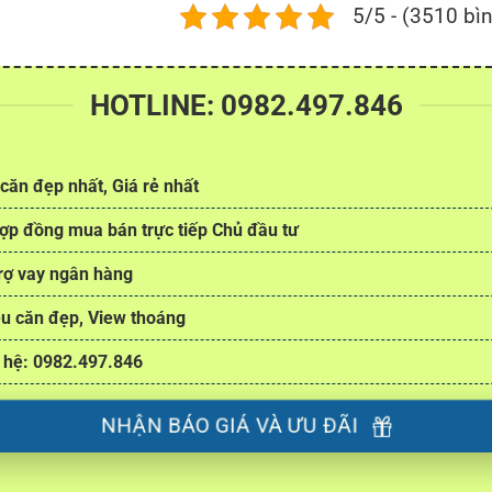
5/5 - (3510 bì
HOTLINE: 0982.497.846
căn đẹp nhất, Giá rẻ nhất
ợp đồng mua bán trực tiếp Chủ đầu tư
rợ vay ngân hàng
u căn đẹp, View thoáng
 hệ: 0982.497.846
NHẬN BÁO GIÁ VÀ ƯU ĐÃI