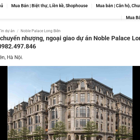
hủ
Mua Bán | Biệt thự, Liền kề, Shophouse
Mua bán | Căn hộ, Chu
Mua Bá
Tin dự án
/
Noble Palace Long Biên
chuyển nhượng, ngoại giao dự án Noble Palace Lo
0982.497.846
ên, Hà Nội.