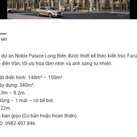
tiết
i dự án Noble Palace Long Biên được thiết kế theo kiến trúc Faca
n đến trần, tối ưu hóa tầm nhìn và ánh sáng tự nhiên.
đất điển hình: 148m² – 150m².
xây dựng: 340m².
7.3m – 8.2m.
 tầng – 1 mái – có bể bơi.
 22m.
 bàn giao (Cơ bản hoặc hoàn thiện).
D: 0982.497.846