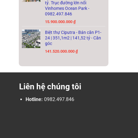
tỷ. Trục đường lớn nối
Vinhomes Ocean Park -
0982.497.846
15.900.000.000
₫
Biệt thự Ciputra - Bán căn P1-
24 | 351,1m2 | 141,52 tỷ - Căn
góc
141.520.000.000
₫
Liên hệ chúng tôi
Hotline:
0982.497.846