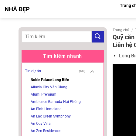
Bỏ
Trang c
NHÀ ĐẸP
qua
nội
dung
Trang chủ
/
Quỹ căn 
Liên hệ 
Long Bi
Tìm kiếm nhanh
Tin dự án
(130)
Noble Palace Long Biên
Alluvia City Văn Giang
Alumi Premium
Ambience Gamuda Hải Phòng
An Bình Homeland
An Lạc Green Symphony
An Quý Villa
An Zen Residences