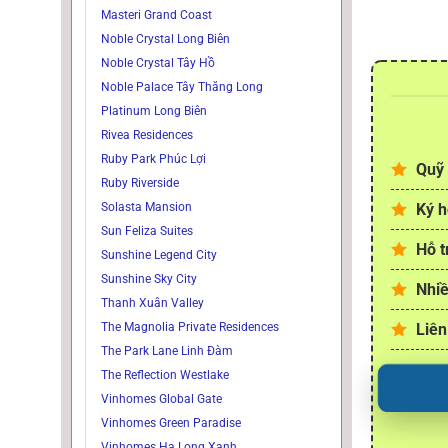
Masteri Grand Coast
Noble Crystal Long Biên
Noble Crystal Tây Hồ
Noble Palace Tây Thăng Long
Platinum Long Biên
Rivea Residences
Ruby Park Phúc Lợi
Quỹ 
Ruby Riverside
Ký h
Solasta Mansion
Sun Feliza Suites
Hỗ t
Sunshine Legend City
Sunshine Sky City
Nhiề
Thanh Xuân Valley
Liên
The Magnolia Private Residences
The Park Lane Linh Đàm
The Reflection Westlake
Vinhomes Global Gate
Vinhomes Green Paradise
Vinhomes Hạ Long Xanh