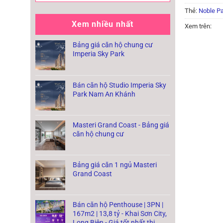
Thẻ:
Noble Pa
Xem nhiều nhất
Xem trên:
Bảng giá căn hộ chung cư
Imperia Sky Park
Bán căn hộ Studio Imperia Sky
Park Nam An Khánh
Masteri Grand Coast - Bảng giá
căn hộ chung cư
Bảng giá căn 1 ngủ Masteri
Grand Coast
Bán căn hộ Penthouse | 3PN |
167m2 | 13,8 tỷ - Khai Sơn City,
Long Biên - Giá tốt nhất thị