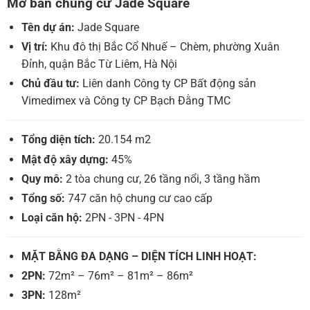
Mở bán chung cư Jade Square
Tên dự án:
Jade Square
Vị trí:
Khu đô thị Bắc Cổ Nhuế – Chèm, phường Xuân
Đỉnh, quận Bắc Từ Liêm, Hà Nội
Chủ đầu tư:
Liên danh Công ty CP Bất động sản
Vimedimex và Công ty CP Bạch Đằng TMC
Tổng diện tích:
20.154 m2
Mật độ xây dựng:
45%
Quy mô:
2 tòa chung cư, 26 tầng nổi, 3 tầng hầm
Tổng số:
747 căn hộ chung cư cao cấp
Loại căn hộ:
2PN - 3PN - 4PN
MẶT BẰNG ĐA DẠNG – DIỆN TÍCH LINH HOẠT:
2PN:
72m² – 76m² – 81m² – 86m²
3PN:
128m²