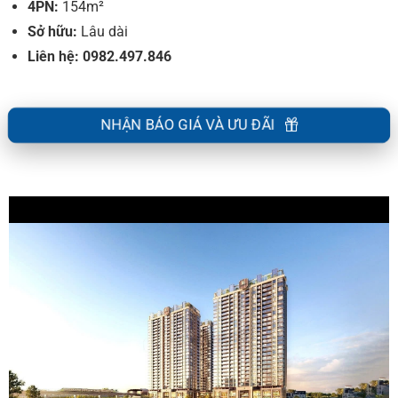
4PN:
154m²
Sở hữu:
Lâu dài
Liên hệ: 0982.497.846
NHẬN BÁO GIÁ VÀ ƯU ĐÃI