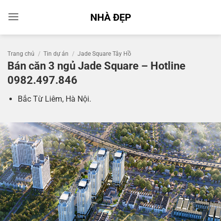
Bỏ
NHÀ ĐẸP
qua
nội
dung
Trang chủ
/
Tin dự án
/
Jade Square Tây Hồ
Bán căn 3 ngủ Jade Square – Hotline
0982.497.846
Bắc Từ Liêm, Hà Nội.