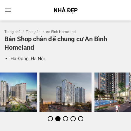
Bỏ
NHÀ ĐẸP
qua
nội
dung
Trang chủ
/
Tin dự án
/
An Bình Homeland
Bán Shop chân đế chung cư An Bình
Homeland
Hà Đông, Hà Nội.