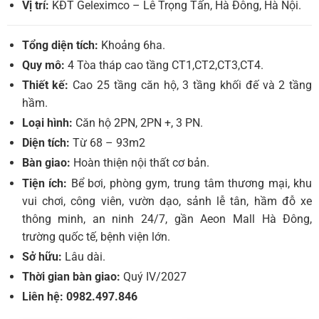
Vị trí:
KĐT Geleximco – Lê Trọng Tấn, Hà Đông, Hà Nội.
Tổng diện tích:
Khoảng 6ha.
Quy mô:
4 Tòa tháp cao tầng CT1,CT2,CT3,CT4.
Thiết kế:
Cao 25 tầng căn hộ, 3 tầng khối đế và 2 tầng
hầm.
Loại hình:
Căn hộ 2PN, 2PN +, 3 PN.
Diện tích:
Từ 68 – 93m2
Bàn giao:
Hoàn thiện nội thất cơ bản.
Tiện ích:
Bể bơi, phòng gym, trung tâm thương mại, khu
vui chơi, công viên, vườn dạo, sảnh lễ tân, hầm đỗ xe
thông minh, an ninh 24/7, gần Aeon Mall Hà Đông,
trường quốc tế, bệnh viện lớn.
Sở hữu:
Lâu dài.
Thời gian bàn giao:
Quý IV/2027
Liên hệ: 0982.497.846