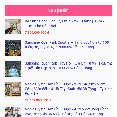
Sản phẩm
Bán nhà Long Biên - 7,3 tỷ | 37m2 | 4 tầng | 3,5m x
11m - Phố Bát Khối
7.300.000.000
₫
Sunshine River Park Ciputra – Hàng đợt 1 giá từ 108
triệu/m², vay 70%, lãi suất 0% đến 36 tháng
Sunshine River Park - Tây Hồ – Giá Chỉ Từ 99 Triệu/m2
| Quỹ Căn Đẹp 2PN - 3PN View Sông Hồng
Noble Crystal Tây Hồ – Duplex 3PN 146,2m2 View
Công Viên 65ha & Hồ Tây | Suất Nội Bộ Tặng 1 Tỷ + Xe
Porsche
24.655.000.000
₫
Noble Crystal Tây Hồ – Duplex 4PN View Sông Hồng
265,1m2 | Giá 36,6 Tỷ | Hỗ Trợ Lãi Suất 24 Tháng