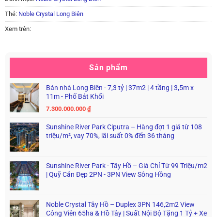
Thẻ:
Noble Crystal Long Biên
Xem trên:
Sản phẩm
Bán nhà Long Biên - 7,3 tỷ | 37m2 | 4 tầng | 3,5m x
11m - Phố Bát Khối
7.300.000.000
₫
Sunshine River Park Ciputra – Hàng đợt 1 giá từ 108
triệu/m², vay 70%, lãi suất 0% đến 36 tháng
Sunshine River Park - Tây Hồ – Giá Chỉ Từ 99 Triệu/m2
| Quỹ Căn Đẹp 2PN - 3PN View Sông Hồng
Noble Crystal Tây Hồ – Duplex 3PN 146,2m2 View
Công Viên 65ha & Hồ Tây | Suất Nội Bộ Tặng 1 Tỷ + Xe