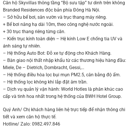
Căn hộ Skyvillas thông tầng “Bộ sưu tập” tư dinh trên không
Branded Residences độc bản phía Đông Hà Nội.
– Sở hữu bể bơi, sân vườn và trục thang máy riêng.
+ Bể bơi nâng hạ dài 10m, theo công nghệ nước ngoài.
+ 30 trục thang riêng từng căn.
– Kiến trục kính toàn diện – Hệ kính Low E chống tia UV và
ánh sáng tự nhiên.
– Hệ thống Auto Bot: Đỗ xe tự động cho Khách Hàng.
– Bàn giao nội thất nhập khẩu từ các thương hiệu hàng đầu:
Miele, De – Dietrich, Dornbracht, Gessi,…
– Hệ thống điều hòa lọc bụi mụn PM2.5, cân bằng độ ẩm.
– Hệ thống lọc không khí lắp đặt âm trần.
– Dịch vụ quản lý vận hành: World Hotles là phân khúc cao
cấp và tinh hoa nhất trong hệ thống của BWH Hotel Group.
Quý Anh/ Chị khách hàng liên hệ trực tiếp để nhận thông chi
tiết và xem căn hộ thực tế.
Hotline/ Zalo: 0982.497.846