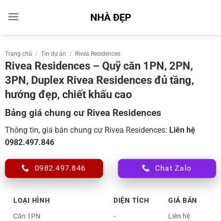
Bỏ
NHÀ ĐẸP
qua
nội
dung
Trang chủ
/
Tin dự án
/
Rivea Residences
Rivea Residences – Quỹ căn 1PN, 2PN,
3PN, Duplex Rivea Residences đủ tầng,
hướng đẹp, chiết khấu cao
Bảng giá chung cư Rivea Residences
Thông tin, giá bán chung cư Rivea Residences:
Liên hệ
0982.497.846
0982.497.846
Chat Zalo
LOẠI HÌNH
DIỆN TÍCH
GIÁ BÁN
Căn 1PN
-
Liên hệ