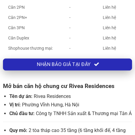
Căn 2PN
-
Liên hệ
Căn 2PN+
-
Liên hệ
Căn 3PN
-
Liên hệ
Căn Duplex
-
Liên hệ
Shophouse thương mại:
-
Liên hệ
NHẬN BÁO GIÁ TẠI ĐÂY
Mở bán căn hộ chung cư Rivea Residences
Tên dự án:
Rivea Residences
Vị trí:
Phường Vĩnh Hưng, Hà Nội
Chủ đầu tư:
Công ty TNHH Sản xuất & Thương mại Tân Á
Quy mô:
2 tòa tháp cao 35 tầng (6 tầng khối đế, 4 tầng