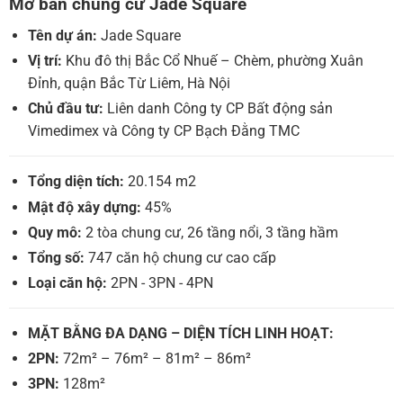
Mở bán chung cư Jade Square
Tên dự án:
Jade Square
Vị trí:
Khu đô thị Bắc Cổ Nhuế – Chèm, phường Xuân
Đỉnh, quận Bắc Từ Liêm, Hà Nội
Chủ đầu tư:
Liên danh Công ty CP Bất động sản
Vimedimex và Công ty CP Bạch Đằng TMC
Tổng diện tích:
20.154 m2
Mật độ xây dựng:
45%
Quy mô:
2 tòa chung cư, 26 tầng nổi, 3 tầng hầm
Tổng số:
747 căn hộ chung cư cao cấp
Loại căn hộ:
2PN - 3PN - 4PN
MẶT BẰNG ĐA DẠNG – DIỆN TÍCH LINH HOẠT:
2PN:
72m² – 76m² – 81m² – 86m²
3PN:
128m²