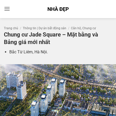
Bỏ
NHÀ ĐẸP
qua
nội
dung
Trang chủ
/
Thông tin | Dự án bất động sản
/
Căn hộ, Chung cư
Chung cư Jade Square – Mặt bằng và
Bảng giá mới nhất
Bắc Từ Liêm, Hà Nội.