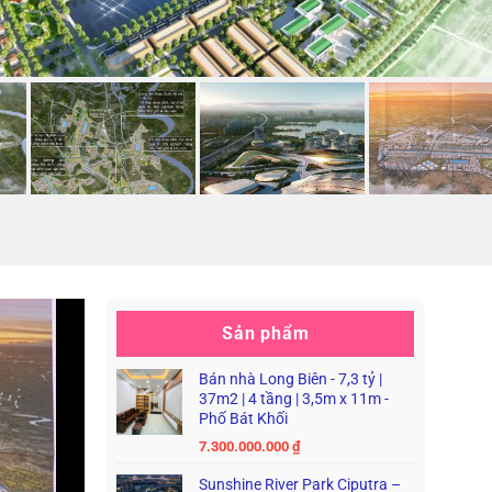
Sản phẩm
Bán nhà Long Biên - 7,3 tỷ |
37m2 | 4 tầng | 3,5m x 11m -
Phố Bát Khối
7.300.000.000
₫
Sunshine River Park Ciputra –