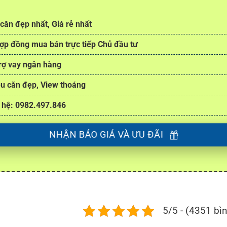
căn đẹp nhất, Giá rẻ nhất
ợp đồng mua bán trực tiếp Chủ đầu tư
rợ vay ngân hàng
u căn đẹp, View thoáng
 hệ: 0982.497.846
NHẬN BÁO GIÁ VÀ ƯU ĐÃI
5/5 - (4351 bì