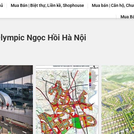
hủ
Mua Bán | Biệt thự, Liền kề, Shophouse
Mua bán | Căn hộ, Chu
Mua Bá
lympic Ngọc Hồi Hà Nội