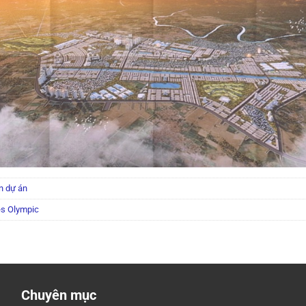
n dự án
s Olympic
Chuyên mục