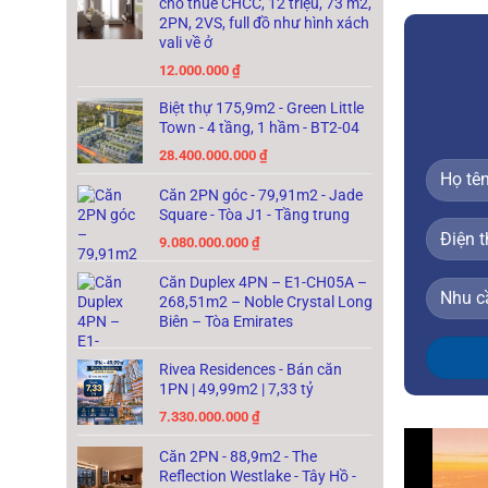
cho thuê CHCC, 12 triệu, 73 m2,
2PN, 2VS, full đồ như hình xách
vali về ở
12.000.000
₫
Biệt thự 175,9m2 - Green Little
Town - 4 tầng, 1 hầm - BT2-04
28.400.000.000
₫
Căn 2PN góc - 79,91m2 - Jade
Square - Tòa J1 - Tầng trung
9.080.000.000
₫
Căn Duplex 4PN – E1-CH05A –
268,51m2 – Noble Crystal Long
Biên – Tòa Emirates
Rivea Residences - Bán căn
1PN | 49,99m2 | 7,33 tỷ
7.330.000.000
₫
Căn 2PN - 88,9m2 - The
Reflection Westlake - Tây Hồ -