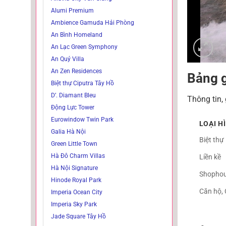
Alumi Premium
Ambience Gamuda Hải Phòng
An Bình Homeland
An Lạc Green Symphony
An Quý Villa
An Zen Residences
Bảng 
Biệt thự Ciputra Tây Hồ
D’. Diamant Bleu
Thông tin,
Động Lực Tower
Eurowindow Twin Park
LOẠI H
Galia Hà Nội
Biệt thự
Green Little Town
Hà Đô Charm Villas
Liền kề
Hà Nội Signature
Shopho
Hinode Royal Park
Căn hộ,
Imperia Ocean City
Imperia Sky Park
Jade Square Tây Hồ