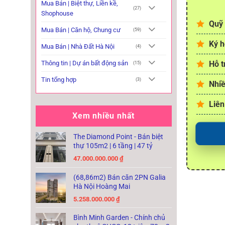
Mua Bán | Biệt thự, Liền kề,
(27)
Shophouse
Quỹ 
Mua Bán | Căn hộ, Chung cư
(59)
Ký h
Mua Bán | Nhà Đất Hà Nội
(4)
Thông tin | Dự án bất động sản
Hỗ t
(15)
Tin tổng hợp
(3)
Nhiề
Liên
Xem nhiều nhất
The Diamond Point - Bán biệt
thự 105m2 | 6 tầng | 47 tỷ
47.000.000.000
₫
(68,86m2) Bán căn 2PN Galia
Hà Nội Hoàng Mai
5.258.000.000
₫
Bình Minh Garden - Chính chủ