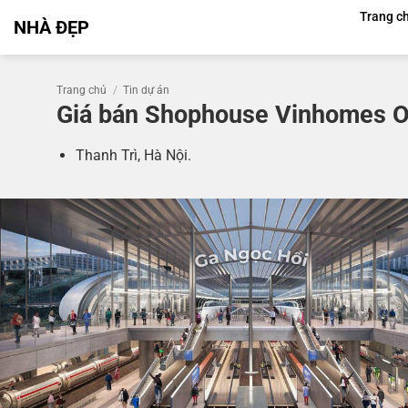
Bỏ
Trang c
NHÀ ĐẸP
qua
nội
dung
Trang chủ
/
Tin dự án
Giá bán Shophouse Vinhomes O
Thanh Trì, Hà Nội.