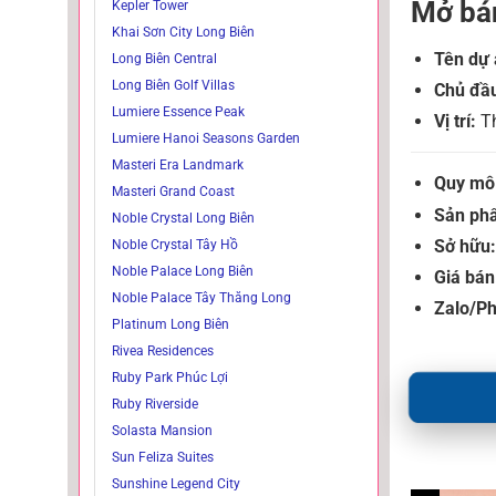
Mở bá
Kepler Tower
Khai Sơn City Long Biên
Tên dự 
Long Biên Central
Long Biên Golf Villas
Chủ đầu
Lumiere Essence Peak
Vị trí:
Th
Lumiere Hanoi Seasons Garden
Masteri Era Landmark
Quy mô
Masteri Grand Coast
Sản ph
Noble Crystal Long Biên
Sở hữu:
Noble Crystal Tây Hồ
Noble Palace Long Biên
Giá bán
Noble Palace Tây Thăng Long
Zalo/P
Platinum Long Biên
Rivea Residences
Ruby Park Phúc Lợi
Ruby Riverside
Solasta Mansion
Sun Feliza Suites
Sunshine Legend City