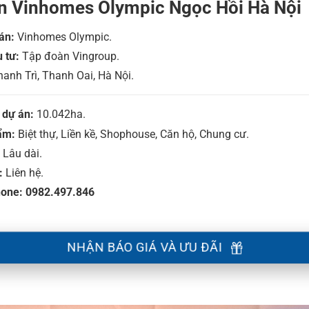
n Vinhomes Olympic Ngọc Hồi Hà Nội
án:
Vinhomes Olympic.
 tư:
Tập đoàn Vingroup.
anh Trì, Thanh Oai, Hà Nội.
 dự án:
10.042ha.
ẩm:
Biệt thự, Liền kề, Shophouse, Căn hộ, Chung cư.
Lâu dài.
:
Liên hệ.
hone: 0982.497.846
NHẬN BÁO GIÁ VÀ ƯU ĐÃI