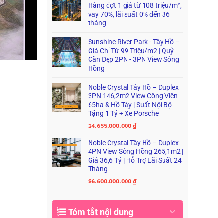
Hàng đợt 1 giá từ 108 triệu/m²,
vay 70%, lãi suất 0% đến 36
tháng
Sunshine River Park - Tây Hồ –
Giá Chỉ Từ 99 Triệu/m2 | Quỹ
Căn Đẹp 2PN - 3PN View Sông
Hồng
Noble Crystal Tây Hồ – Duplex
3PN 146,2m2 View Công Viên
65ha & Hồ Tây | Suất Nội Bộ
Tặng 1 Tỷ + Xe Porsche
24.655.000.000
₫
Noble Crystal Tây Hồ – Duplex
4PN View Sông Hồng 265,1m2 |
Giá 36,6 Tỷ | Hỗ Trợ Lãi Suất 24
Tháng
36.600.000.000
₫
Tóm tắt nội dung